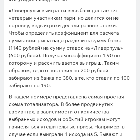
«Ливерпуль» выиграл и весь банк достается
четверым участникам пари, но делится он не
поровну, ведь игроки делали разные ставки.
Чтобы определить коэффициент для расчета
суммы выигрыша надо разделить сумму банка
(1140 рублей) на сумму ставок на «Ливерпуль»
(600 рублей). Получаем коэффициент 1.90 по
которому и рассчитывается выигрыш. Таким
образом, те, кто поставил по 200 рублей
забирают из банка по 380, а те, кто ставил по 100
забирают по 190.
В нашем примере представлена самая простая
схема тотализатора. В более продвинутых
вариантах, в зависимости от количества
выбранных исходов и событий игрокам могут
начисляться утешительные призы. Например, в
случае если выиграли 4 исхода из 5. Бывают и