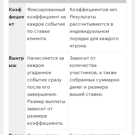
Коэф
Фиксированный
Коэффициентов нет.
фицие
коэффициент на
Результаты
нт
каждое событие
рассчитываются в
по ставке
индивидуальном
клиента.
порядке для каждого
игрока.
Выигр
Начисляется за
Зависит от
ыш
каждое
количества
угаданное
участников, а также
событие сразу
собранных суммарно
после его
денег и размера
завершения.
вашей ставки.
Размер выплаты
зависит от
размера
коэффициента.