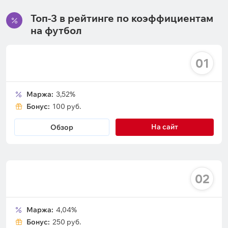
Топ-3 в рейтинге по коэффициентам
на футбол
01
Маржа:
3,52%
Бонус:
100 руб.
На сайт
Обзор
02
Маржа:
4,04%
Бонус:
250 руб.