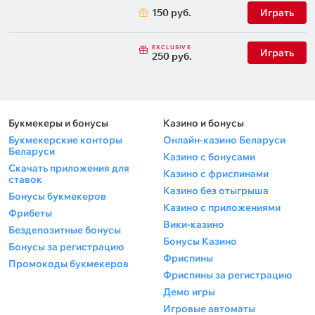
150 руб.
Играть
EXCLUSIVE
Играть
250 руб.
Букмекеры и бонусы
Казино и бонусы
Букмекерские конторы
Онлайн-казино Беларуси
Беларуси
Казино с бонусами
Скачать приложения для
Казино с фриспинами
ставок
Казино без отыгрыша
Бонусы букмекеров
Казино с приложениями
Фрибеты
Вики-казино
Бездепозитные бонусы
Бонусы Казино
Бонусы за регистрацию
Фриспины
Промокоды букмекеров
Фриспины за регистрацию
Демо игры
Игровые автоматы