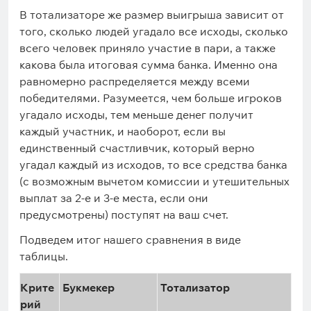
В тотализаторе же размер выигрыша зависит от
того, сколько людей угадало все исходы, сколько
всего человек приняло участие в пари, а также
какова была итоговая сумма банка. Именно она
равномерно распределяется между всеми
победителями. Разумеется, чем больше игроков
угадало исходы, тем меньше денег получит
каждый участник, и наоборот, если вы
единственный счастливчик, который верно
угадал каждый из исходов, то все средства банка
(с возможным вычетом комиссии и утешительных
выплат за 2-е и 3-е места, если они
предусмотрены) поступят на ваш счет.
Подведем итог нашего сравнения в виде
таблицы.
Крите
Букмекер
Тотализатор
рий