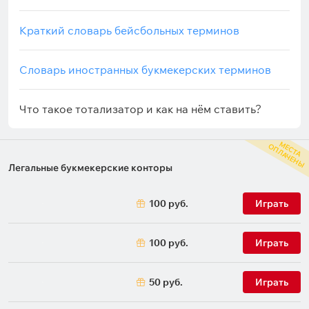
Краткий словарь бейсбольных терминов
Словарь иностранных букмекерских терминов
Что такое тотализатор и как на нём ставить?
М
С
Т
А
П
Л
А
Ч
Е
Н
Ы
Е
О
Легальные букмекерские конторы
100 руб.
Играть
100 руб.
Играть
50 руб.
Играть