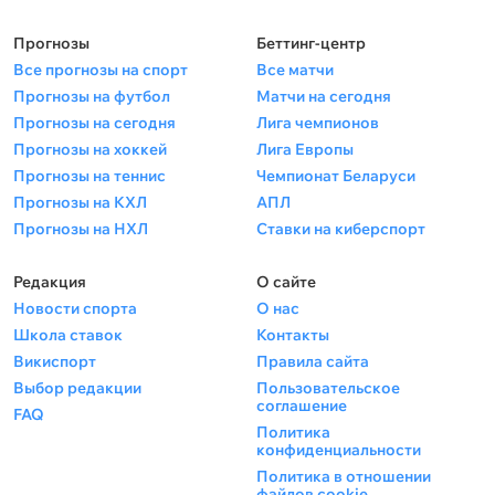
Прогнозы
Беттинг-центр
Все прогнозы на спорт
Все матчи
Прогнозы на футбол
Матчи на сегодня
Прогнозы на сегодня
Лига чемпионов
Прогнозы на хоккей
Лига Европы
Прогнозы на теннис
Чемпионат Беларуси
Прогнозы на КХЛ
АПЛ
Прогнозы на НХЛ
Ставки на киберспорт
Редакция
О сайте
Новости спорта
О нас
Школа ставок
Контакты
Викиспорт
Правила сайта
Выбор редакции
Пользовательское
соглашение
FAQ
Политика
конфиденциальности
Политика в отношении
файлов cookie