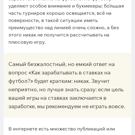
уделяют особое внимание и букмекеры: бо́льшая
часть турниров хорошо освещается, всё на
поверхности, в такой ситуации иметь
преимущество над линией очень сложно, а без
этого никак не получится рассчитывать на
плюсовую игру.
Самый безжалостный, но емкий ответ на
вопрос «Как зарабатывать в ставках на
футбол?» будет кратким: никак. Звучит
неприятно, но лучше знать сразу: если цель
вашей игры на ставках заключается в
заработке, мы рекомендуем не играть вовсе.
В интернете есть множество публикаций или