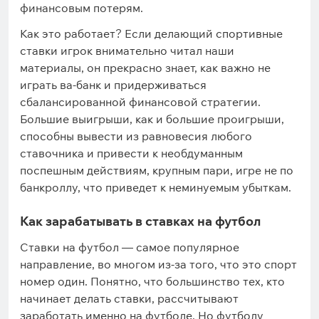
финансовым потерям.
Как это работает? Если делающий спортивные
ставки игрок внимательно читал наши
материалы, он прекрасно знает, как важно не
играть ва-банк и придерживаться
сбалансированной финансовой стратегии.
Большие выигрыши, как и большие проигрыши,
способны вывести из равновесия любого
ставочника и привести к необдуманным
поспешным действиям, крупным пари, игре не по
банкроллу, что приведет к неминуемым убыткам.
Как зарабатывать в ставках на футбол
Ставки на футбол — самое популярное
направление, во многом из-за того, что это спорт
номер один. Понятно, что большинство тех, кто
начинает делать ставки, рассчитывают
заработать именно на футболе. Но футболу