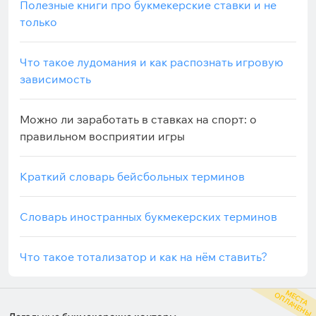
Полезные книги про букмекерские ставки и не
только
Что такое лудомания и как распознать игровую
зависимость
Можно ли заработать в ставках на спорт: о
правильном восприятии игры
Краткий словарь бейсбольных терминов
Словарь иностранных букмекерских терминов
Что такое тотализатор и как на нём ставить?
М
С
Т
А
П
Л
А
Ч
Е
Н
Ы
Е
О