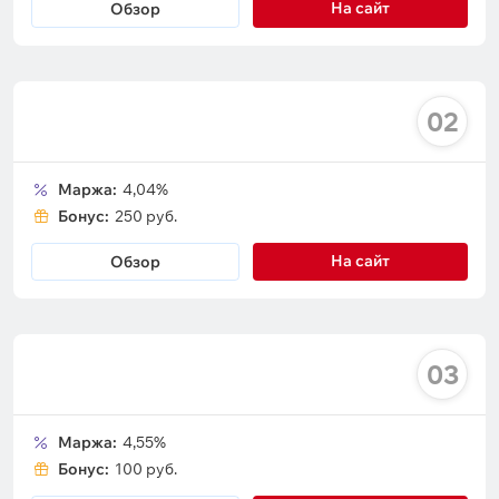
На сайт
Обзор
02
Маржа:
4,04%
Бонус:
250 руб.
На сайт
Обзор
03
Маржа:
4,55%
Бонус:
100 руб.