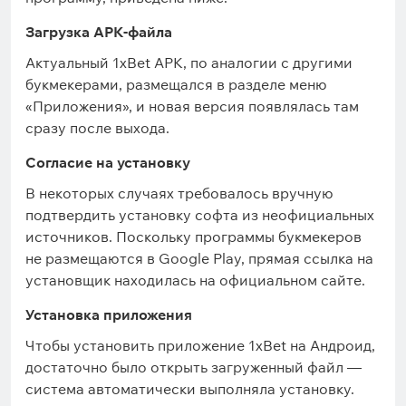
Загрузка APK-файла
Актуальный 1xBet APK, по аналогии с другими
букмекерами, размещался в разделе меню
«Приложения», и новая версия появлялась там
сразу после выхода.
Согласие на установку
В некоторых случаях требовалось вручную
подтвердить установку софта из неофициальных
источников. Поскольку программы букмекеров
не размещаются в Google Play, прямая ссылка на
установщик находилась на официальном сайте.
Установка приложения
Чтобы установить приложение 1xBet на Андроид,
достаточно было открыть загруженный файл —
система автоматически выполняла установку.