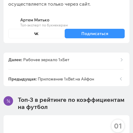
осуществляется только через сайт.
Артем Митько
Топ-эксперт по букмекерам
Подписаться
Далее:
Рабочее зеркало 1хБет
Предыдущая:
Приложение 1xBet на Айфон
Топ-3 в рейтинге по коэффициентам
на футбол
01