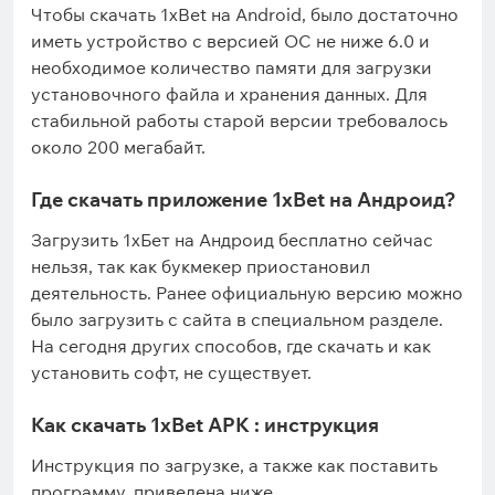
Чтобы скачать 1xBet на Android, было достаточно
иметь устройство с версией ОС не ниже 6.0 и
необходимое количество памяти для загрузки
установочного файла и хранения данных. Для
стабильной работы старой версии требовалось
около 200 мегабайт.
Где скачать приложение 1xBet на Андроид?
Загрузить 1хБет на Андроид бесплатно сейчас
нельзя, так как букмекер приостановил
деятельность. Ранее официальную версию можно
было загрузить с сайта в специальном разделе.
На сегодня других способов, где скачать и как
установить софт, не существует.
Как скачать 1xBet APK : инструкция
Инструкция по загрузке, а также как поставить
программу, приведена ниже.