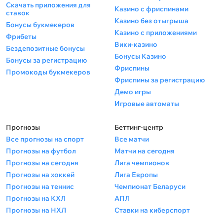
Скачать приложения для
Казино с фриспинами
ставок
Казино без отыгрыша
Бонусы букмекеров
Казино с приложениями
Фрибеты
Вики-казино
Бездепозитные бонусы
Бонусы Казино
Бонусы за регистрацию
Фриспины
Промокоды букмекеров
Фриспины за регистрацию
Демо игры
Игровые автоматы
Прогнозы
Беттинг-центр
Все прогнозы на спорт
Все матчи
Прогнозы на футбол
Матчи на сегодня
Прогнозы на сегодня
Лига чемпионов
Прогнозы на хоккей
Лига Европы
Прогнозы на теннис
Чемпионат Беларуси
Прогнозы на КХЛ
АПЛ
Прогнозы на НХЛ
Ставки на киберспорт