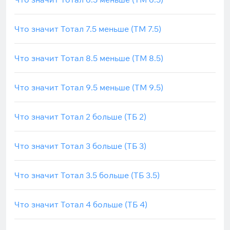
Что значит Тотал 7.5 меньше (ТМ 7.5)
Что значит Тотал 8.5 меньше (ТМ 8.5)
Что значит Тотал 9.5 меньше (ТМ 9.5)
Что значит Тотал 2 больше (ТБ 2)
Что значит Тотал 3 больше (ТБ 3)
Что значит Тотал 3.5 больше (ТБ 3.5)
Что значит Тотал 4 больше (ТБ 4)