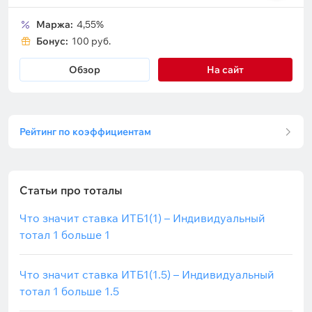
Маржа:
4,55%
Бонус:
100 руб.
Обзор
На сайт
Рейтинг по коэффициентам
Статьи про тоталы
Что значит ставка ИТБ1(1) – Индивидуальный
тотал 1 больше 1
Что значит ставка ИТБ1(1.5) – Индивидуальный
тотал 1 больше 1.5