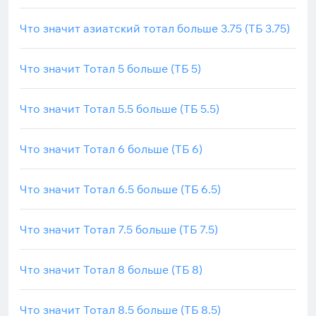
Что значит азиатский тотал больше 3.75 (ТБ 3.75)
Что значит Тотал 5 больше (ТБ 5)
Что значит Тотал 5.5 больше (ТБ 5.5)
Что значит Тотал 6 больше (ТБ 6)
Что значит Тотал 6.5 больше (ТБ 6.5)
Что значит Тотал 7.5 больше (ТБ 7.5)
Что значит Тотал 8 больше (ТБ 8)
Что значит Тотал 8.5 больше (ТБ 8.5)