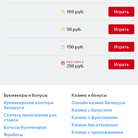
100 руб.
Играть
50 руб.
Играть
150 руб.
Играть
EXCLUSIVE
Играть
250 руб.
Букмекеры и бонусы
Казино и бонусы
Букмекерские конторы
Онлайн-казино Беларуси
Беларуси
Казино с бонусами
Скачать приложения для
Казино с фриспинами
ставок
Казино без отыгрыша
Бонусы букмекеров
Казино с приложениями
Фрибеты