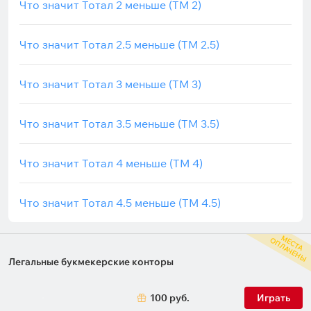
Что значит Тотал 2 меньше (ТМ 2)
Что значит Тотал 2.5 меньше (ТМ 2.5)
Что значит Тотал 3 меньше (ТМ 3)
Что значит Тотал 3.5 меньше (ТМ 3.5)
Что значит Тотал 4 меньше (ТМ 4)
Что значит Тотал 4.5 меньше (ТМ 4.5)
М
С
Т
А
П
Л
А
Ч
Е
Н
Ы
Е
О
Легальные букмекерские конторы
100 руб.
Играть