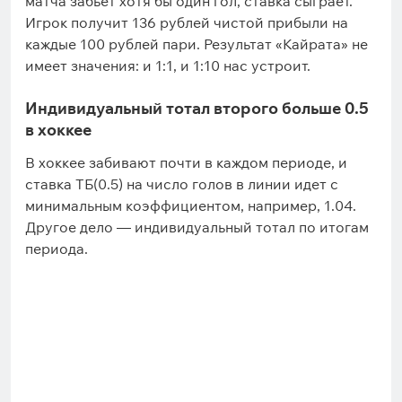
матча забьет хотя бы один гол, ставка сыграет.
Игрок получит 136 рублей чистой прибыли на
каждые 100 рублей пари. Результат «Кайрата» не
имеет значения: и 1:1, и 1:10 нас устроит.
Индивидуальный тотал второго больше 0.5
в хоккее
В хоккее забивают почти в каждом периоде, и
ставка ТБ(0.5) на число голов в линии идет с
минимальным коэффициентом, например, 1.04.
Другое дело — индивидуальный тотал по итогам
периода.