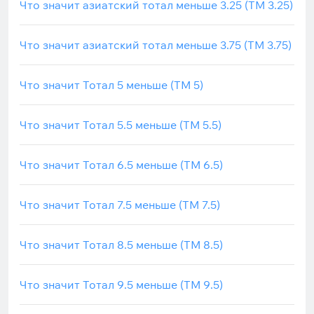
Что значит азиатский тотал меньше 3.25 (ТМ 3.25)
Что значит азиатский тотал меньше 3.75 (ТМ 3.75)
Что значит Тотал 5 меньше (ТМ 5)
Что значит Тотал 5.5 меньше (ТМ 5.5)
Что значит Тотал 6.5 меньше (ТМ 6.5)
Что значит Тотал 7.5 меньше (ТМ 7.5)
Что значит Тотал 8.5 меньше (ТМ 8.5)
Что значит Тотал 9.5 меньше (ТМ 9.5)