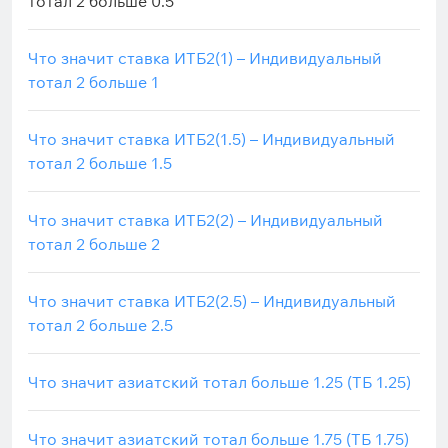
тотал 2 больше 0.5
Что значит ставка ИТБ2(1) – Индивидуальный
тотал 2 больше 1
Что значит ставка ИТБ2(1.5) – Индивидуальный
тотал 2 больше 1.5
Что значит ставка ИТБ2(2) – Индивидуальный
тотал 2 больше 2
Что значит ставка ИТБ2(2.5) – Индивидуальный
тотал 2 больше 2.5
Что значит азиатский тотал больше 1.25 (ТБ 1.25)
Что значит азиатский тотал больше 1.75 (ТБ 1.75)