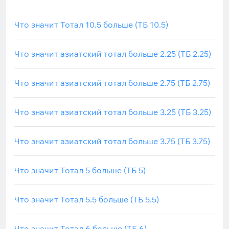
Что значит Тотал 10.5 больше (ТБ 10.5)
Что значит азиатский тотал больше 2.25 (ТБ 2.25)
Что значит азиатский тотал больше 2.75 (ТБ 2.75)
Что значит азиатский тотал больше 3.25 (ТБ 3.25)
Что значит азиатский тотал больше 3.75 (ТБ 3.75)
Что значит Тотал 5 больше (ТБ 5)
Что значит Тотал 5.5 больше (ТБ 5.5)
Что значит Тотал 6 больше (ТБ 6)