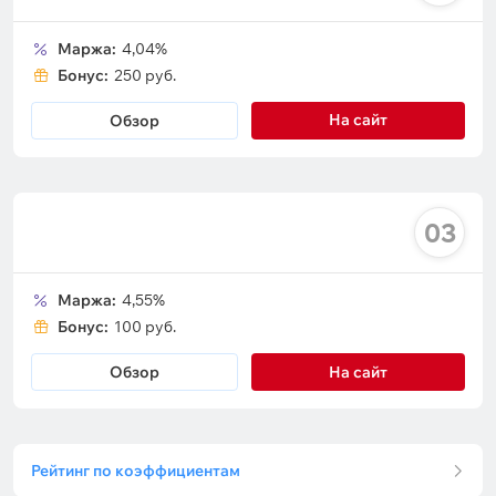
Маржа:
4,04%
Бонус:
250 руб.
На сайт
Обзор
03
Маржа:
4,55%
Бонус:
100 руб.
Обзор
На сайт
Рейтинг по коэффициентам