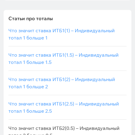
Статьи про тоталы
Что значит ставка ИТБ1(1) – Индивидуальный
тотал 1 больше 1
Что значит ставка ИТБ1(1.5) – Индивидуальный
тотал 1 больше 1.5
Что значит ставка ИТБ1(2) – Индивидуальный
тотал 1 больше 2
Что значит ставка ИТБ1(2.5) – Индивидуальный
тотал 1 больше 2.5
Что значит ставка ИТБ2(0.5) – Индивидуальный