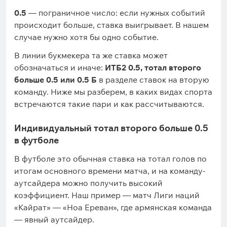
0.5
— пограничное число: если нужных событий
происходит больше, ставка выигрывает. В нашем
случае нужно хотя бы одно событие.
В линии букмекера та же ставка может
обозначаться и иначе:
ИТБ2 0.5, тотал второго
больше 0.5 или 0.5 Б
в разделе ставок на вторую
команду. Ниже мы разберем, в каких видах спорта
встречаются такие пари и как рассчитываются.
Индивидуальный тотал второго больше 0.5
в футболе
В футболе это обычная ставка на тотал голов по
итогам основного времени матча, и на команду-
аутсайдера можно получить высокий
коэффициент. Наш пример — матч Лиги наций
«Кайрат» — «Ноа Ереван», где армянская команда
— явный аутсайдер.