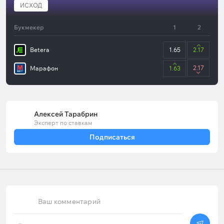
ИСХОД
Букмекер
1
2
Betera
1.65
2.17
2.17
Марафон
1.63
Алексей Тарабрин
Эксперт по ставкам
Подписаться
Ваш комментарий