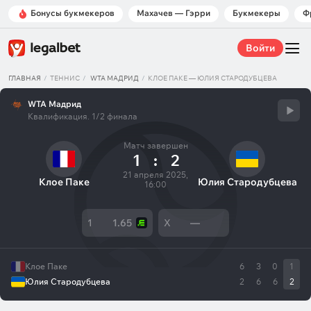
Бонусы букмекеров
Махачев — Гэрри
Букмекеры
Ф
Войти
ГЛАВНАЯ
ТЕННИС
WTA МАДРИД
КЛОЕ ПАКЕ — ЮЛИЯ СТАРОДУБЦЕВА
WTA Мадрид
Квалификация. 1/2 финала
Матч завершен
1
:
2
21 апреля 2025,
Клое Паке
Юлия Стародубцева
16:00
1
1.65
X
—
Клое Паке
6
3
0
1
Юлия Стародубцева
2
6
6
2