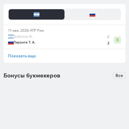
11 мая, 2026
ATP Рим
Коболли Ф.
0
В
Тиранте Т. А.
2
Показать еще
Бонусы букмекеров
Все