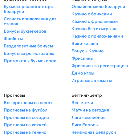
Букмекерские конторы
Онлайн-казино Беларуси
Беларуси
Казино с бонусами
Скачать приложения для
Казино с фриспинами
ставок
Казино без отыгрыша
Бонусы букмекеров
Казино с приложениями
Фрибеты
Вики-казино
Бездепозитные бонусы
Бонусы Казино
Бонусы за регистрацию
Фриспины
Промокоды букмекеров
Фриспины за регистрацию
Демо игры
Игровые автоматы
Прогнозы
Беттинг-центр
Все прогнозы на спорт
Все матчи
Прогнозы на футбол
Матчи на сегодня
Прогнозы на сегодня
Лига чемпионов
Прогнозы на хоккей
Лига Европы
Прогнозы на теннис
Чемпионат Беларуси