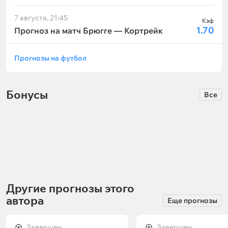
7 августа, 21:45
Кэф
1.70
Прогноз на матч Брюгге — Кортрейк
Прогнозы на футбол
Бонусы
Все
3000 руб.
200 руб.
Maxline: розыгрыш 10000 рублей
Fonbet: 30% страховка ставки 
фрибетами за экспрессы на спорт
Еврокубки
Истекает:
через
6 дней
Истекает:
через
3 часа
Другие прогнозы этого
автора
Еще прогнозы
Завершен
Завершен