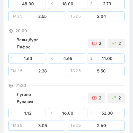
48.00
18.00
2.73
1
X
2
2.55
2.04
ТМ
2.5
ТБ
2.5
20:00
Зальцбург
2
2
Пафос
1.63
4.65
11.00
1
X
2
2.38
5.50
ТМ
2.5
ТБ
2.5
21:30
Лугано
2
2
Рунавик
1.12
16.00
52.00
1
X
2
3.05
2.60
ТМ
2.5
ТБ
2.5