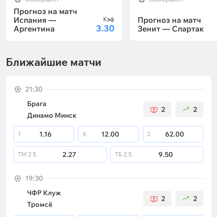
Прогноз на матч
Испания —
Прогноз на матч
Кэф
3.30
Аргентина
Зенит — Спартак
Ближайшие матчи
21:30
Брага
2
2
Динамо Минск
1.16
12.00
62.00
1
X
2
2.27
9.50
ТМ
2.5
ТБ
2.5
19:30
ЧФР Клуж
2
2
Тромсё