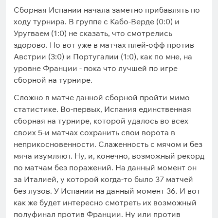
Сборная Испании начала заметно прибавлять по
ходу турнира. В группе с Кабо-Верде (0:0) и
Уругваем (1:0) не сказать, что смотрелись
здорово. Но вот уже в матчах плей-офф против
Австрии (3:0) и Португалии (1:0), как по мне, на
уровне Франции - пока что лучшей по игре
сборной на турнире.
Сложно в матче данной сборной пройти мимо
статистике. Во-первых, Испания единственная
сборная на турнире, которой удалось во всех
своих 5-и матчах сохранить свои ворота в
неприкосновенности. Слаженность с мячом и без
мяча изумляют. Ну, и, конечно, возможный рекорд
по матчам без поражений. На данный момент он
за Италией, у которой когда-то было 37 матчей
без лузов. У Испании на данный момент 36. И вот
как же будет интересно смотреть их возможный
полуфинал против Франции. Ну или против