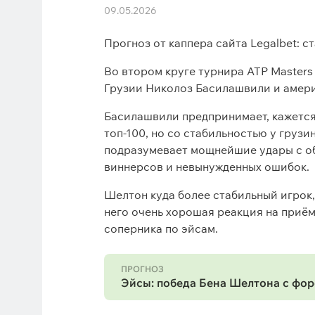
09.05.2026
Прогноз от каппера сайта Legalbet: ст
Во втором круге турнира ATP Masters
Грузии Николоз Басилашвили и амер
Басилашвили предпринимает, кажется
топ-100, но со стабильностью у грузин
подразумевает мощнейшие удары с об
виннерсов и невынужденных ошибок.
Шелтон куда более стабильный игрок,
него очень хорошая реакция на приём
соперника по эйсам.
ПРОГНОЗ
Эйсы: победа Бена Шелтона с форо