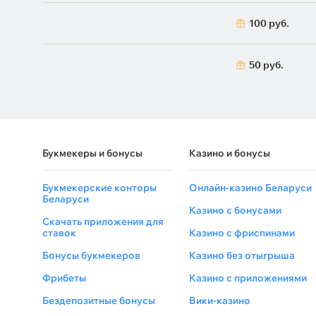
100 руб.
50 руб.
Букмекеры и бонусы
Казино и бонусы
Букмекерские конторы
Онлайн-казино Беларуси
Беларуси
Казино с бонусами
Скачать приложения для
ставок
Казино с фриспинами
Бонусы букмекеров
Казино без отыгрыша
Фрибеты
Казино с приложениями
Бездепозитные бонусы
Вики-казино