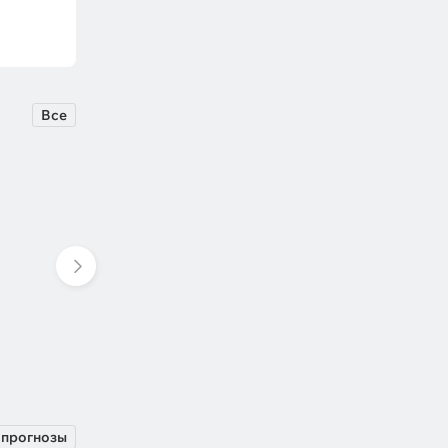
Все
3000 руб.
150 руб.
Maxline: розыгрыш 10000 рублей
Марафон: розыг
фрибетами за экспрессы на спорт
150 рублей для 
Принять участие
Принят
Истекает:
через
4 дня
Истекает:
через
7 д
 прогнозы