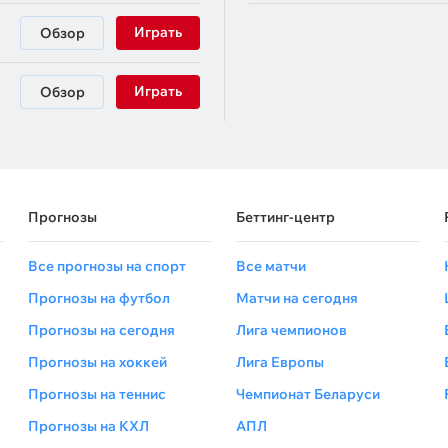
Играть
Обзор
Играть
Обзор
Прогнозы
Беттинг-центр
Все прогнозы на спорт
Все матчи
Прогнозы на футбол
Матчи на сегодня
Прогнозы на сегодня
Лига чемпионов
Прогнозы на хоккей
Лига Европы
Прогнозы на теннис
Чемпионат Беларуси
Прогнозы на КХЛ
АПЛ