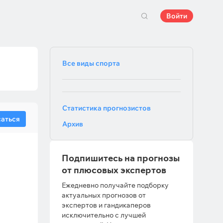
Войти
Все виды спорта
Статистика прогнозистов
аться
Архив
Подпишитесь на прогнозы
от плюсовых экспертов
Ежедневно получайте подборку
актуальных прогнозов от
экспертов и гандикаперов
исключительно с лучшей