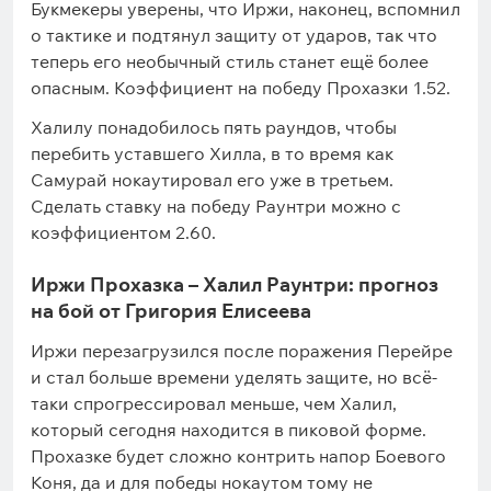
Букмекеры уверены, что Иржи, наконец, вспомнил
о тактике и подтянул защиту от ударов, так что
теперь его необычный стиль станет ещё более
опасным. Коэффициент на победу Прохазки 1.52.
Халилу понадобилось пять раундов, чтобы
перебить уставшего Хилла, в то время как
Самурай нокаутировал его уже в третьем.
Сделать ставку на победу Раунтри можно с
коэффициентом 2.60.
Иржи Прохазка – Халил Раунтри: прогноз
на бой от Григория Елисеева
Иржи перезагрузился после поражения Перейре
и стал больше времени уделять защите, но всё-
таки спрогрессировал меньше, чем Халил,
который сегодня находится в пиковой форме.
Прохазке будет сложно контрить напор Боевого
Коня, да и для победы нокаутом тому не