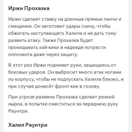
Иржи Прохазка
Иржи сделает ставку на длинные прямые панчи и
смещения. Он заготовит удары снизу, чтобы
обжигать наступающего Халила и не дать тому
развить атаку. Также Прохазка будет
прокидывать хай-кики в надежде потрясти
оппонента даже через защиту.
В этот раз Иржи поднимет руки, защищаясь от
боковых ударов. Он выбросит много атак ногами
по корпусу, чтобы не подпускать Халила близко, и
при случае донесёт фронт-кик в голову.
При угрозе размена Прохазка сделает резкий
нырок, в попытке сместиться за переднюю руку
Раунтри.
Халил Раунтри