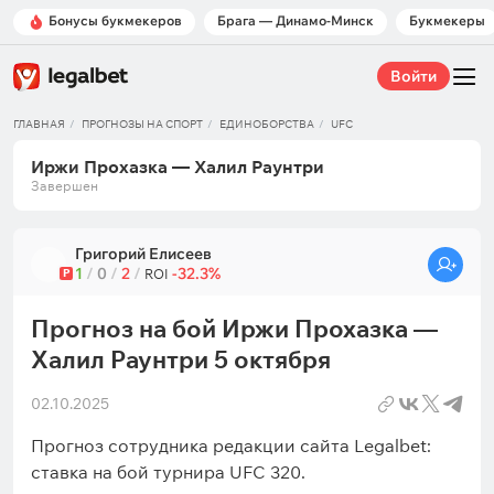
Бонусы букмекеров
Брага — Динамо-Минск
Букмекеры
Войти
ГЛАВНАЯ
ПРОГНОЗЫ НА СПОРТ
ЕДИНОБОРСТВА
UFC
Иржи Прохазка — Халил Раунтри
Завершен
Григорий Елисеев
1
/
0
/
2
/
-32.3%
Р
ROI
Прогноз на бой Иржи Прохазка —
Халил Раунтри 5 октября
02.10.2025
Прогноз сотрудника редакции сайта Legalbet:
ставка на бой турнира UFC 320.