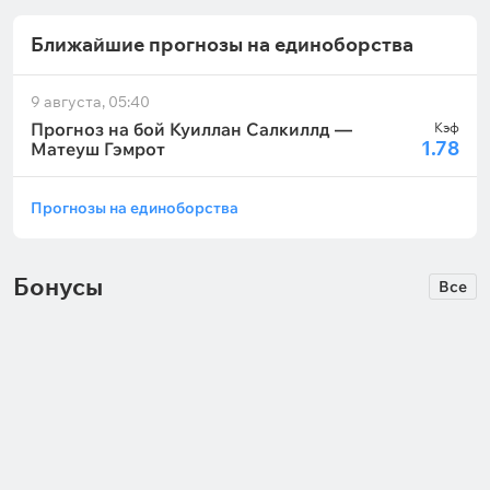
Ближайшие прогнозы на единоборства
9 августа, 05:40
Прогноз на бой Куиллан Салкиллд —
Кэф
1.78
Матеуш Гэмрот
Прогнозы на единоборства
Бонусы
Все
200 руб.
3000 руб.
Fonbet: 30% страховка ставки на
Maxline: розыгрыш 3000 рубле
Еврокубки
фрибетами за верный прогноз 
футбол
Истекает:
через
20 часов
Истекает:
через
15 часов