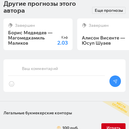
Другие прогнозы этого
автора
Еще прогнозы
Завершен
Завершен
Борис Медведев —
Магомедкамиль
Алисон Висенте —
Кэф
2.03
Маликов
Юсуп Шуаев
Ваш комментарий
М
С
Т
А
П
Л
А
Ч
Е
Н
Ы
Е
О
Легальные букмекерские конторы
100 руб.
Играть