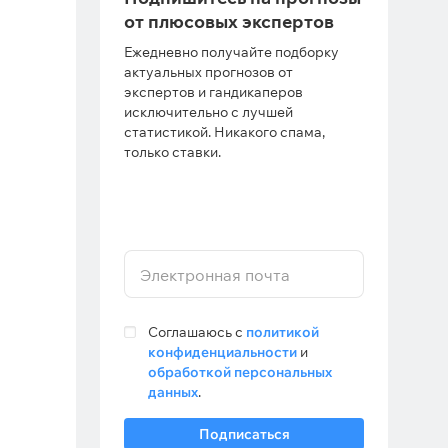
от плюсовых экспертов
Ежедневно получайте подборку
актуальных прогнозов от
экспертов и гандикаперов
исключительно с лучшей
статистикой. Никакого спама,
только ставки.
Электронная почта
Соглашаюсь с
политикой
конфиденциальности
и
обработкой персональных
данных
.
Подписаться