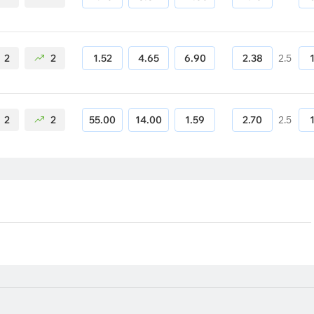
2
2
1.52
4.65
6.90
2.38
2.5
2
2
55.00
14.00
1.59
2.70
2.5