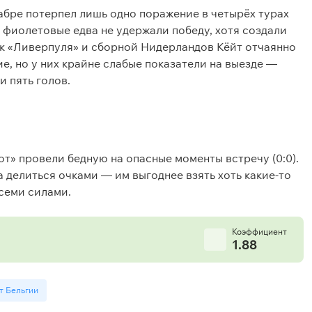
кабре потерпел лишь одно поражение в четырёх турах
) фиолетовые едва не удержали победу, хотя создали
ок «Ливерпуля» и сборной Нидерландов Кёйт отчаянно
е, но у них крайне слабые показатели на выезде —
и пять голов.
от» провели бедную на опасные моменты встречу (0:0).
а делиться очками — им выгоднее взять хоть какие-то
всеми силами.
Коэффициент
1.88
т Бельгии