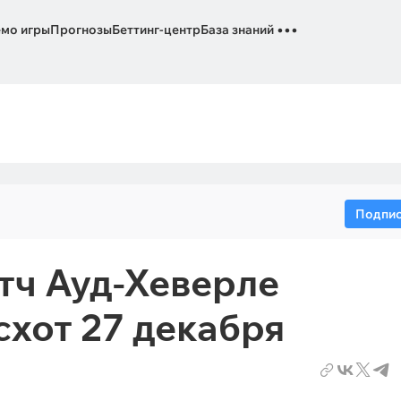
...
мо игры
Прогнозы
Беттинг-центр
База знаний
Подпис
тч Ауд-Хеверле
хот 27 декабря