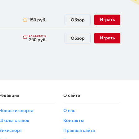
Играть
150 руб.
Обзор
EXCLUSIVE
Играть
Обзор
250 руб.
Редакция
О сайте
Новости спорта
О нас
Школа ставок
Контакты
Викиспорт
Правила сайта