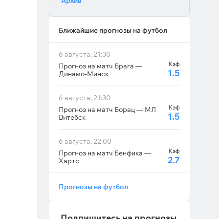
Архив
Ближайшие прогнозы на футбол
6 августа, 21:30
Кэф
Прогноз на матч Брага —
1.5
Динамо-Минск
6 августа, 21:30
Кэф
Прогноз на матч Борац — МЛ
1.5
Витебск
6 августа, 22:00
Кэф
Прогноз на матч Бенфика —
2.7
Хартс
Прогнозы на футбол
Подпишитесь на прогнозы