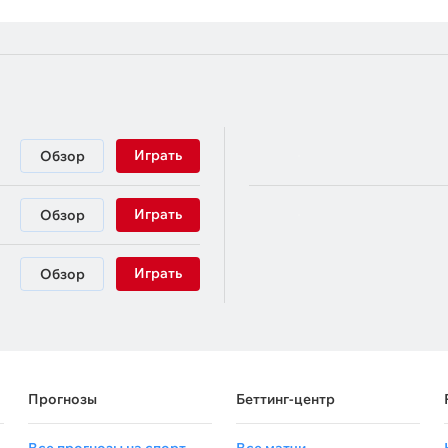
Играть
Обзор
Играть
Обзор
Играть
Обзор
Прогнозы
Беттинг-центр