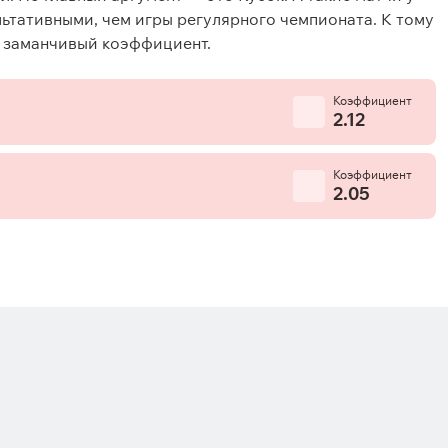
ьтативными, чем игры регулярного чемпионата. К тому
ь заманчивый коэффициент.
Коэффициент
2.12
Коэффициент
2.05
б.
600 руб.