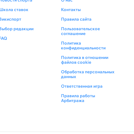
Новости спорта
О нас
Школа ставок
Контакты
Викиспорт
Правила сайта
Выбор редакции
Пользовательское
соглашение
FAQ
Политика
конфиденциальности
Политика в отношении
файлов cookie
Обработка персональных
данных
Ответственная игра
Правила работы
Арбитража