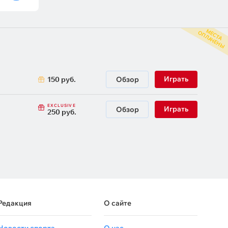
М
С
Т
А
П
Л
А
Ч
Е
Н
Ы
Е
О
Играть
150 руб.
Обзор
EXCLUSIVE
Играть
Обзор
250 руб.
Редакция
О сайте