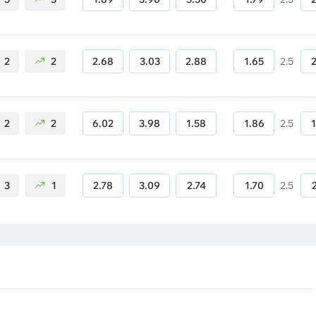
2
2
2.68
3.03
2.88
1.65
2.5
2
2
2
6.02
3.98
1.58
1.86
2.5
1
3
1
2.78
3.09
2.74
1.70
2.5