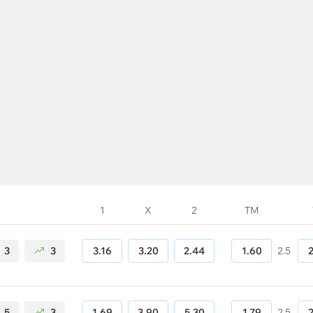
озыгрыш 3000 рублей
Марафон: розыгрыш 5000 рублей
а экспрессы на спорт
фрибетами за ставки на спорт
инять участие
Принять участие
ез
6 дней
Истекает:
через
6 дней
1
X
2
ТМ
3
3
3.16
3.20
2.44
1.60
2.5
2
5
3
1.69
3.90
5.30
1.79
2.5
2