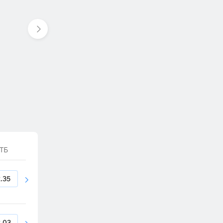
Maxline: розыгрыш 10000 рублей
Марафон: розыг
фрибетами за экспрессы на спорт
150 рублей для 
Принять участие
Принят
Истекает:
через
5 дней
Истекает:
через
9 д
ТБ
.35
.03