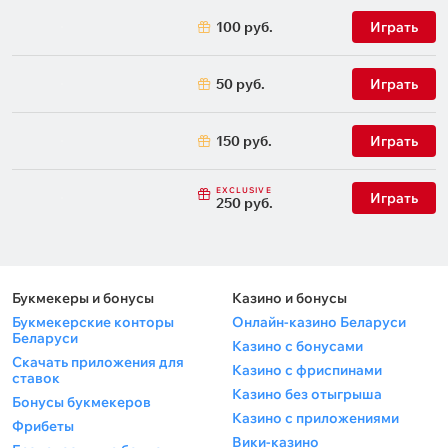
100 руб.
Играть
50 руб.
Играть
150 руб.
Играть
EXCLUSIVE
Играть
250 руб.
Букмекеры и бонусы
Казино и бонусы
Букмекерские конторы
Онлайн-казино Беларуси
Беларуси
Казино с бонусами
Скачать приложения для
Казино с фриспинами
ставок
Казино без отыгрыша
Бонусы букмекеров
Казино с приложениями
Фрибеты
Вики-казино