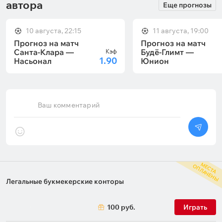
автора
Еще прогнозы
10 августа, 22:15
11 августа, 19:00
Прогноз на матч
Прогноз на матч
Санта-Клара —
Будё-Глимт —
Кэф
1.90
Насьонал
Юнион
Ваш комментарий
М
С
Т
А
П
Л
А
Ч
Е
Н
Ы
Е
О
Легальные букмекерские конторы
100 руб.
Играть