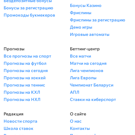
Бездепозитные бонусы
Бонусы Казино
Бонусы за регистрацию
Фриспины
Промокоды букмекеров
Фриспины за регистрацию
Демо игры
Игровые автоматы
Прогнозы
Беттинг-центр
Все прогнозы на спорт
Все матчи
Прогнозы на футбол
Матчи на сегодня
Прогнозы на сегодня
Лига чемпионов
Прогнозы на хоккей
Лига Европы
Прогнозы на теннис
Чемпионат Беларуси
Прогнозы на КХЛ
АПЛ
Прогнозы на НХЛ
Ставки на киберспорт
Редакция
О сайте
Новости спорта
О нас
Школа ставок
Контакты