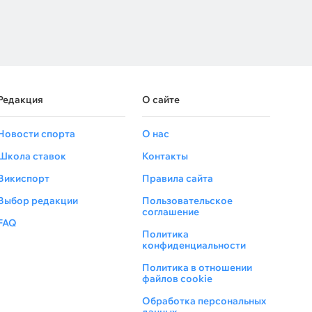
Редакция
О сайте
Новости спорта
О нас
Школа ставок
Контакты
Викиспорт
Правила сайта
Выбор редакции
Пользовательское
соглашение
FAQ
Политика
конфиденциальности
Политика в отношении
файлов cookie
Обработка персональных