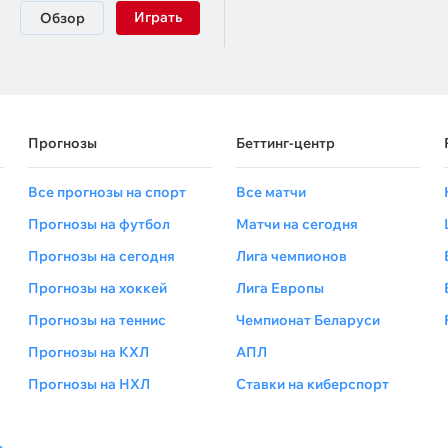
Играть
Обзор
Прогнозы
Беттинг-центр
Все прогнозы на спорт
Все матчи
Прогнозы на футбол
Матчи на сегодня
Прогнозы на сегодня
Лига чемпионов
Прогнозы на хоккей
Лига Европы
Прогнозы на теннис
Чемпионат Беларуси
Прогнозы на КХЛ
АПЛ
Прогнозы на НХЛ
Ставки на киберспорт