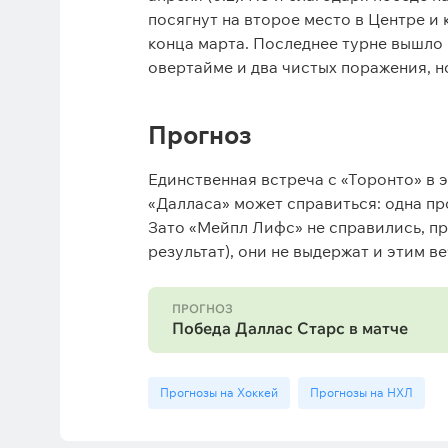
посягнут на второе место в Центре и 
конца марта. Последнее турне вышло 
овертайме и два чистых поражения, но
Прогноз
Единственная встреча с «Торонто» в э
«Далласа» может справиться: одна пр
Зато «Мейпл Лифс» не справились, про
результат), они не выдержат и этим в
ПРОГНОЗ
Победа Даллас Старс в матче
Прогнозы на Хоккей
Прогнозы на НХЛ