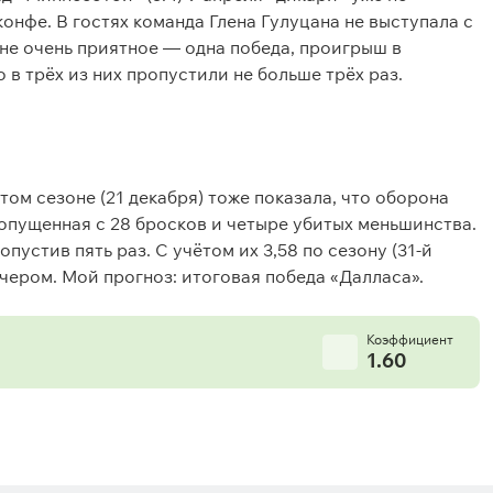
конфе. В гостях команда Глена Гулуцана не выступала с
не очень приятное — одна победа, проигрыш в
 в трёх из них пропустили не больше трёх раз.
том сезоне (21 декабря) тоже показала, что оборона
опущенная с 28 бросков и четыре убитых меньшинства.
пустив пять раз. С учётом их 3,58 по сезону (31-й
ечером. Мой прогноз: итоговая победа «Далласа».
Коэффициент
1.60