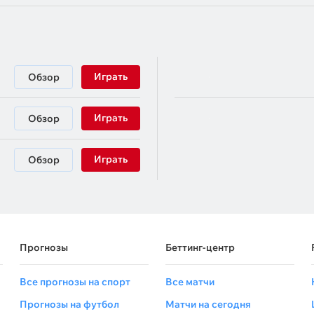
Играть
Обзор
Играть
Обзор
Играть
Обзор
Прогнозы
Беттинг-центр
Все прогнозы на спорт
Все матчи
Прогнозы на футбол
Матчи на сегодня