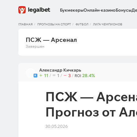
Букмекеры
Онлайн-казино
Бонусы
Де
ГЛАВНАЯ
ПРОГНОЗЫ НА СПОРТ
ФУТБОЛ
ЛИГА ЧЕМПИОНОВ
ПСЖ — Арсенал
Завершен
Александр Кичкарь
11
/
1
/
3
/
28.4%
К
ROI
ПСЖ — Арсена
Прогноз от А
30.05.2026