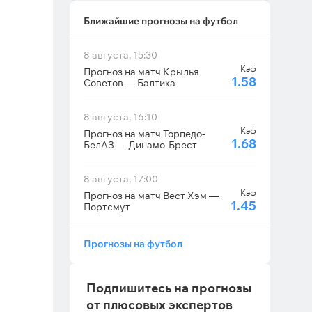
Ближайшие прогнозы на футбол
8 августа, 15:30
Кэф
Прогноз на матч Крылья
1.58
Советов — Балтика
8 августа, 16:10
Кэф
Прогноз на матч Торпедо-
1.68
БелАЗ — Динамо-Брест
8 августа, 17:00
Кэф
Прогноз на матч Вест Хэм —
1.45
Портсмут
Прогнозы на футбол
Подпишитесь на прогнозы
от плюсовых экспертов