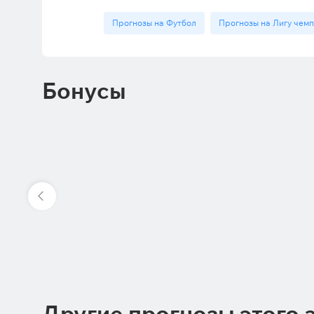
Прогнозы на Футбол
Прогнозы на Лигу чем
Бонусы
250 руб.
300 ру
Марафон: эксклюзивный бонус 250
Марафон: р
рублей для новых игроков
фрибетами з
WELCOME250
Получить фрибет
Пр
Истекает:
через
145 дней
Истекает:
чер
Другие прогнозы этого 