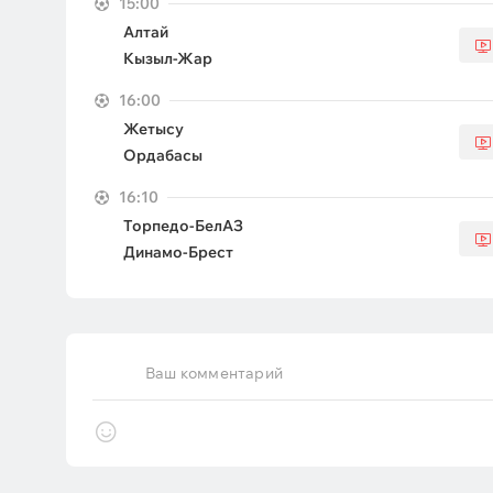
15:00
Алтай
Кызыл-Жар
16:00
Жетысу
Ордабасы
16:10
Торпедо-БелАЗ
Динамо-Брест
Ваш комментарий