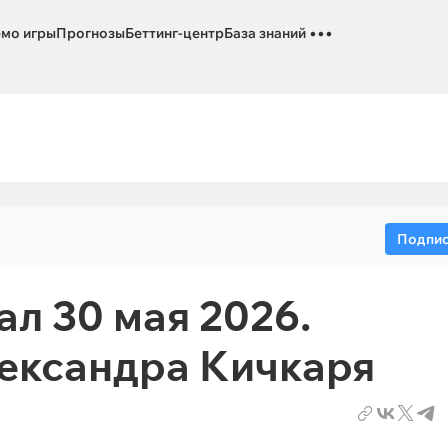
...
мо игры
Прогнозы
Беттинг-центр
База знаний
Подпис
л 30 мая 2026.
лександра Кичкаря