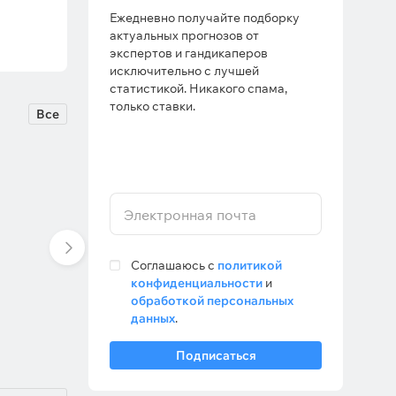
Ежедневно получайте подборку
актуальных прогнозов от
экспертов и гандикаперов
исключительно с лучшей
статистикой. Никакого спама,
только ставки.
Все
3000 руб.
150 руб.
Электронная почта
Maxline: розыгрыш 10000 рублей
Марафон: розыг
фрибетами за экспрессы на спорт
150 рублей для 
Соглашаюсь с
политикой
конфиденциальности
и
обработкой персональных
Принять участие
Принят
данных
.
Истекает:
через
5 дней
Истекает:
через
8 д
Подписаться