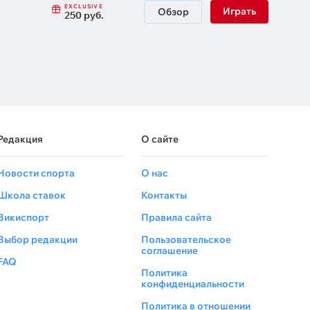
EXCLUSIVE
Играть
Обзор
250 руб.
Редакция
О сайте
Новости спорта
О нас
Школа ставок
Контакты
Викиспорт
Правила сайта
Выбор редакции
Пользовательское
соглашение
FAQ
Политика
конфиденциальности
Политика в отношении