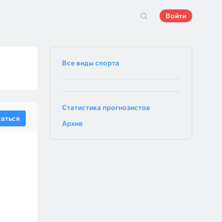
Войти
Все виды спорта
Статистика прогнозистов
аться
Архив