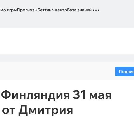
...
мо игры
Прогнозы
Беттинг-центр
База знаний
Подпис
Финляндия 31 мая
 от Дмитрия