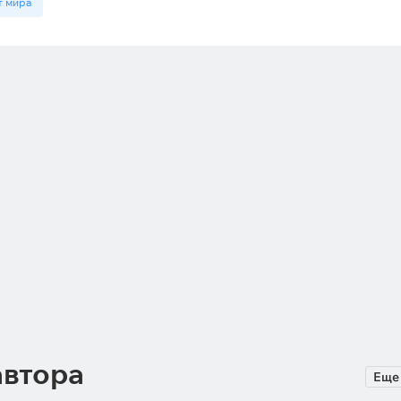
т мира
б.
2000 руб.
озыгрыш фрибетов до
Fonbet: розыгрыш 10000 рублей
для новых игроков
фрибетами за ставки на теннис
инять участие
Принять участие
ез
9 дней
Истекает:
через
10 дней
автора
Еще