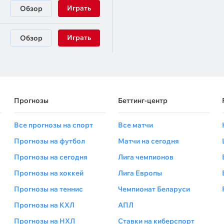
Играть
Обзор
Играть
Обзор
Прогнозы
Беттинг-центр
Все прогнозы на спорт
Все матчи
Прогнозы на футбол
Матчи на сегодня
Прогнозы на сегодня
Лига чемпионов
Прогнозы на хоккей
Лига Европы
Прогнозы на теннис
Чемпионат Беларуси
Прогнозы на КХЛ
АПЛ
Прогнозы на НХЛ
Ставки на киберспорт