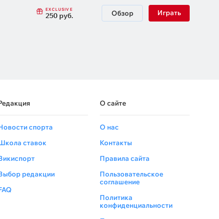
EXCLUSIVE
Играть
Обзор
250 руб.
Редакция
О сайте
Новости спорта
О нас
Школа ставок
Контакты
Викиспорт
Правила сайта
Выбор редакции
Пользовательское
соглашение
FAQ
Политика
конфиденциальности