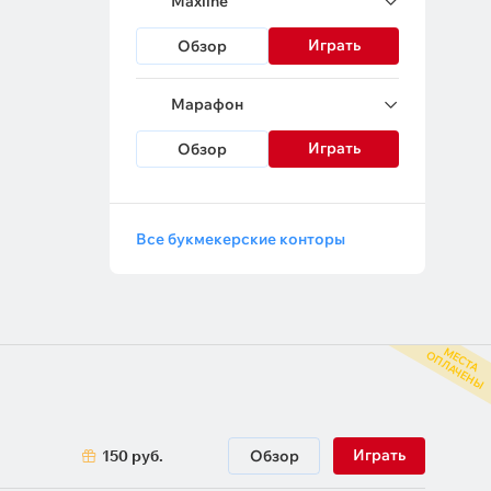
Maxline
Играть
Обзор
Марафон
Играть
Обзор
Все букмекерские конторы
М
С
Т
А
П
Л
А
Ч
Е
Н
Ы
Е
О
Играть
150 руб.
Обзор