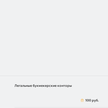
Легальные букмекерские конторы
100 руб.