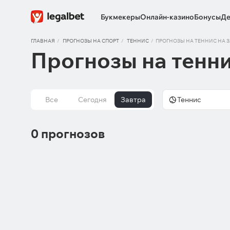
Букмекеры
Онлайн-казино
Бонусы
Де
ГЛАВНАЯ
ПРОГНОЗЫ НА СПОРТ
ТЕННИС
ПРОГНОЗЫ НА ТЕННИС НА З
Прогнозы на тенни
Все
Сегодня
Завтра
Теннис
0 прогнозов