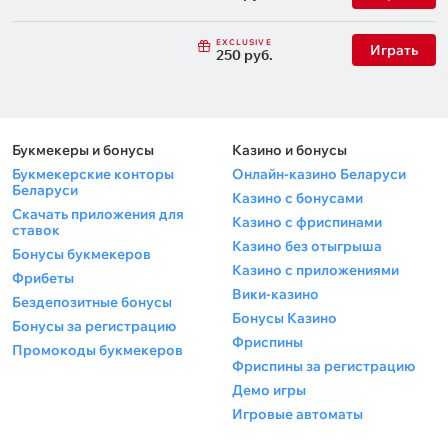
EXCLUSIVE
Играть
250 руб.
Букмекеры и бонусы
Казино и бонусы
Букмекерские конторы
Онлайн-казино Беларуси
Беларуси
Казино с бонусами
Скачать приложения для
Казино с фриспинами
ставок
Казино без отыгрыша
Бонусы букмекеров
Казино с приложениями
Фрибеты
Вики-казино
Бездепозитные бонусы
Бонусы Казино
Бонусы за регистрацию
Фриспины
Промокоды букмекеров
Фриспины за регистрацию
Демо игры
Игровые автоматы