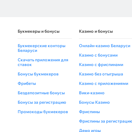
Букмекеры и бонусы
Казино и бонусы
Букмекерские конторы
Онлайн-казино Беларуси
Беларуси
Казино с бонусами
Скачать приложения для
ставок
Казино с фриспинами
Бонусы букмекеров
Казино без отыгрыша
Фрибеты
Казино с приложениями
Бездепозитные бонусы
Вики-казино
Бонусы за регистрацию
Бонусы Казино
Промокоды букмекеров
Фриспины
Фриспины за регистраци
Демо игры