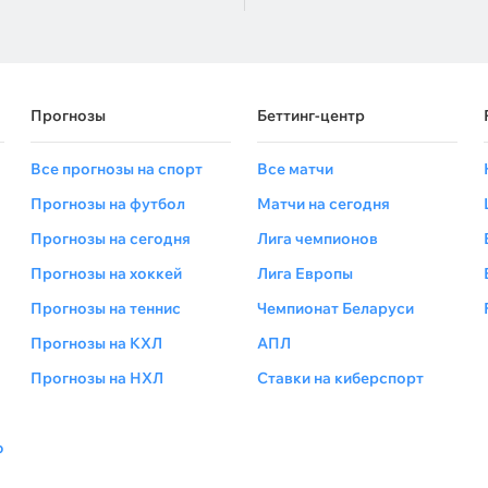
Прогнозы
Беттинг-центр
Все прогнозы на спорт
Все матчи
Прогнозы на футбол
Матчи на сегодня
Прогнозы на сегодня
Лига чемпионов
Прогнозы на хоккей
Лига Европы
Прогнозы на теннис
Чемпионат Беларуси
Прогнозы на КХЛ
АПЛ
Прогнозы на НХЛ
Ставки на киберспорт
ю