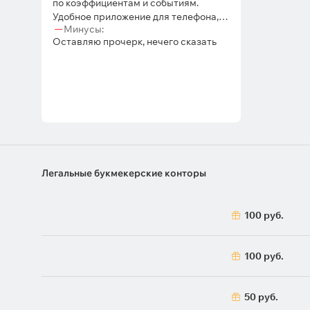
по коэффициентам и событиям.
Удобное приложение для телефона,
Минусы:
например для поиска нужного
Оставляю прочерк, нечего сказать
события не нужно много и упорно
прокручивать скролл, как например
сделано в приложении другого
известного бренда. Довольно
быстрые выплаты тоже являются
преимуществом. Ну и я тут вывел на
днях вывел с баскета и футбола
классный банк
Легальные букмекерские конторы
100 руб.
100 руб.
50 руб.