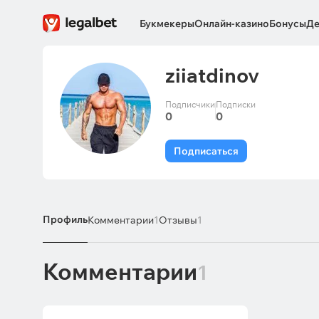
Букмекеры
Онлайн-казино
Бонусы
Де
ziiatdinov
Подписчики
Подписки
0
0
Подписаться
Профиль
Комментарии
1
Отзывы
1
Комментарии
1