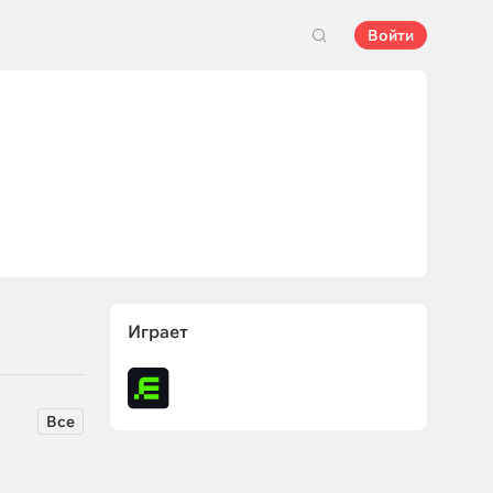
Войти
Играет
Все