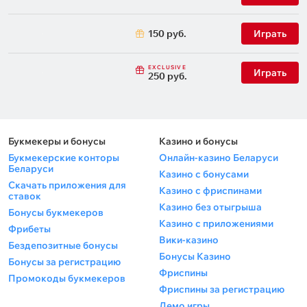
150 руб.
Играть
EXCLUSIVE
Играть
250 руб.
Букмекеры и бонусы
Казино и бонусы
Букмекерские конторы
Онлайн-казино Беларуси
Беларуси
Казино с бонусами
Скачать приложения для
Казино с фриспинами
ставок
Казино без отыгрыша
Бонусы букмекеров
Казино с приложениями
Фрибеты
Вики-казино
Бездепозитные бонусы
Бонусы Казино
Бонусы за регистрацию
Фриспины
Промокоды букмекеров
Фриспины за регистрацию
Демо игры