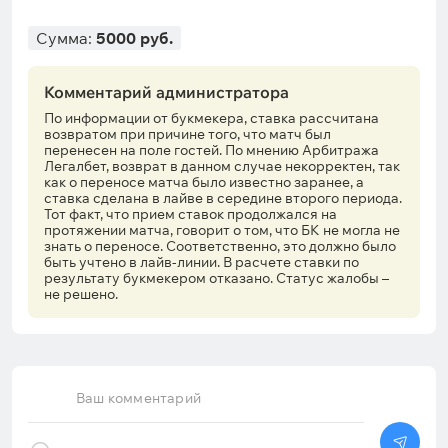
Сумма:
5000
руб.
Комментарий администратора
По информации от букмекера, ставка рассчитана
возвратом при причине того, что матч был
перенесен на поле гостей. По мнению Арбитража
Легалбет, возврат в данном случае некорректен, так
как о переносе матча было известно заранее, а
ставка сделана в лайве в середине второго периода.
Тот факт, что прием ставок продолжался на
протяжении матча, говорит о том, что БК не могла не
знать о переносе. Соответственно, это должно было
быть учтено в лайв-линии. В расчете ставки по
результату букмекером отказано. Статус жалобы –
не решено.
Ваш комментарий