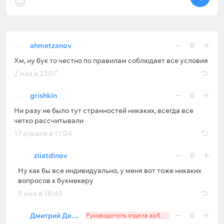
ahmetzanov
0
Хм, ну бук то честно по правилам соблюдает все условия
2 мая в 23:07
grishkin
0
Ни разу не было тут странностей никаких, всегда все
четко рассчитывали
17 апреля в 11:04
ziiatdinov
0
Ну как бы все индивидуально, у меня вот тоже никаких
вопросов к букмекеру
9 мая в 18:49
Дмитрий Демин
0
Руководитель отдела арбитража