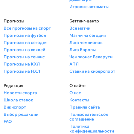
Игровые автоматы
Прогнозы
Беттинг-центр
Все прогнозы на спорт
Все матчи
Прогнозы на футбол
Матчи на сегодня
Прогнозы на сегодня
Лига чемпионов
Прогнозы на хоккей
Лига Европы
Прогнозы на теннис
Чемпионат Беларуси
Прогнозы на КХЛ
АПЛ
Прогнозы на НХЛ
Ставки на киберспорт
Редакция
О сайте
Новости спорта
О нас
Школа ставок
Контакты
Викиспорт
Правила сайта
Выбор редакции
Пользовательское
соглашение
FAQ
Политика
конфиденциальности