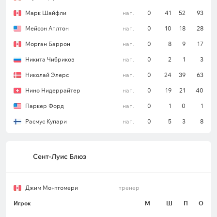
Ни одна из команд не захочет легко расстаться с
победой. Думаю, нас ждет результативная
Марк Шайфли
нап.
0
41
52
93
встреча. Мой прогноз:
«Тотал больше 4,5»
за
Мейсон Аплтон
нап.
0
10
18
28
коэффициент
1.67
Морган Баррон
нап.
0
8
9
17
Никита Чибриков
нап.
0
2
1
3
Автор:
Юлия Хвизюк
Николай Элерс
нап.
0
24
39
63
Нино Нидеррайтер
нап.
0
19
21
40
Паркер Форд
нап.
0
1
0
1
Расмус Купари
нап.
0
5
3
8
Сент-Луис Блюз
Джим Монтгомери
тренер
Игрок
М
Ш
П
О