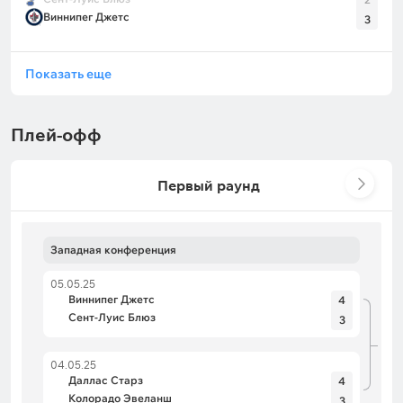
Виннипег Джетс
3
Показать еще
Плей-офф
Первый раунд
Западная конференция
05.05.25
Виннипег Джетс
4
Сент-Луис Блюз
3
18
04.05.25
Даллас Старз
4
Колорадо Эвеланш
3