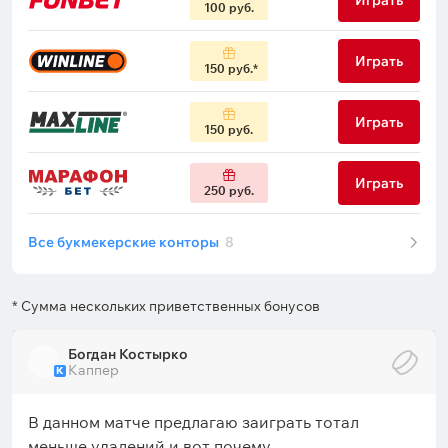
Играть
100 руб.
Играть
150 руб.
Играть
150 руб.
Играть
250 руб.
Все букмекерские конторы
8
* Сумма нескольких приветственных бонусов
Богдан Костырко
Каппер
К
В данном матче предлагаю заиграть тотал
меньше удалений и вот почему.