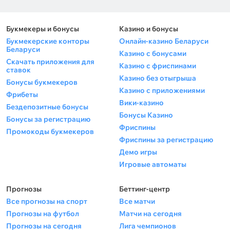
Букмекеры и бонусы
Казино и бонусы
Букмекерские конторы
Онлайн-казино Беларуси
Беларуси
Казино с бонусами
Скачать приложения для
Казино с фриспинами
ставок
Казино без отыгрыша
Бонусы букмекеров
Казино с приложениями
Фрибеты
Вики-казино
Бездепозитные бонусы
Бонусы Казино
Бонусы за регистрацию
Фриспины
Промокоды букмекеров
Фриспины за регистрацию
Демо игры
Игровые автоматы
Прогнозы
Беттинг-центр
Все прогнозы на спорт
Все матчи
Прогнозы на футбол
Матчи на сегодня
Прогнозы на сегодня
Лига чемпионов