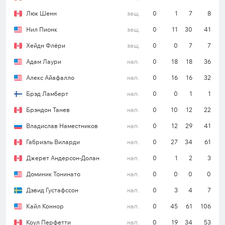
«Виннипега» в НХЛ. Схожую результативность
Люк Шенн
защ.
0
1
7
8
можно проследить также в личных встречах: как
Нил Пионк
защ.
0
11
30
41
минимум шесть шайб было заброшено в четырех
последних очных поединках в лиге за 60 минут.
Хейдн Флёри
защ.
0
0
7
7
Адам Лаури
нап.
0
18
18
36
Алекс Айафалло
нап.
0
16
16
32
«Сент-Луис» приложит все силы чтобы в
предстоящем матче одержать победу. Команда не
Брэд Ламберт
нап.
0
0
1
1
заставляла болельщиков скучать в последних
Брэндон Танев
нап.
0
10
12
22
играх: клуб забрасывал как минимум три шайбы в
Владислав Наместников
нап.
0
12
29
41
четырех последних матчах в лиге за 60 минут.
Отметим также, что выездные матчи «Сент-
Габриэль Виларди
нап.
0
27
34
61
Луиса» чаще всего отличаются высокой
Джерет Андерсон-Долан
нап.
0
1
2
3
результативностью: в 4 из 5 последних поединков
Доминик Тонинато
нап.
0
0
0
0
в лиге было заброшено не менее шести шайб в
основное время.
Дэвид Густафссон
нап.
0
3
4
7
Кайл Коннор
нап.
0
45
61
106
Коул Перфетти
нап.
0
19
34
53