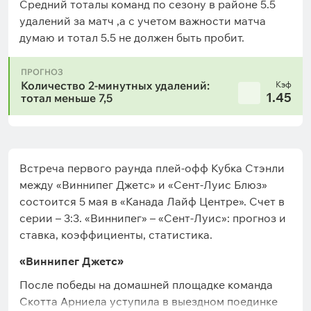
Средний тоталы команд по сезону в районе 5.5
удалений за матч ,а с учетом важности матча
думаю и тотал 5.5 не должен быть пробит.
ПРОГНОЗ
Количество 2-минутных удалений:
Кэф
1.45
тотал меньше 7,5
Встреча первого раунда плей-офф Кубка Стэнли
между «Виннипег Джетс» и «Сент-Луис Блюз»
состоится 5 мая в «Канада Лайф Центре». Счет в
серии – 3:3. «Виннипег» – «Сент-Луис»: прогноз и
ставка, коэффициенты, статистика.
«Виннипег Джетс»
После победы на домашней площадке команда
Скотта Арниела уступила в выездном поединке