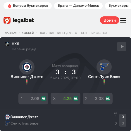
Бонусы букмекеров
Брага — Динамо-Минск
Букмекеры
Войти
ГЛАВНАЯ
ХОККЕЙ
НХЛ
ВИННИПЕГ ДЖЕТС — СЕНТ-ЛУИС БЛЮЗ
НХЛ
Первый раунд
Матч завершен
3
:
3
Виннипег Джетс
Сент-Луис Блюз
5 мая 2025, 02:00
1
2.08
X
4.25
2
3.08
дв
Виннипег Джетс
1
3
Сент-Луис Блюз
0
3