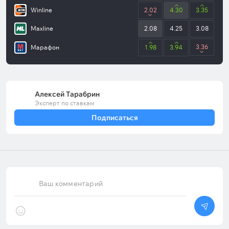
Winline
2.02
4.30
3.35
Maxline
2.08
4.25
3.08
3.36
Марафон
1.98
3.94
Алексей Тарабрин
Эксперт по ставкам
Подписаться
Ваш комментарий