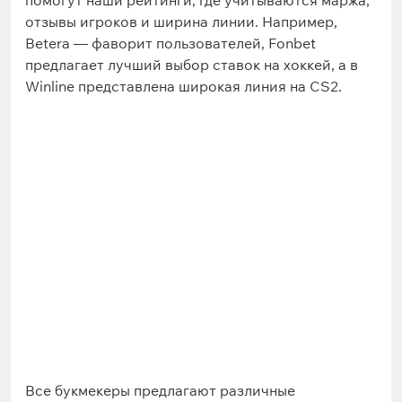
помогут наши рейтинги, где учитываются маржа,
отзывы игроков и ширина линии. Например,
Betera — фаворит пользователей, Fonbet
предлагает лучший выбор ставок на хоккей, а в
Winline представлена широкая линия на CS2.
Фрибет
Кешбэк
Betera: бонусы за ставки и
Betera: кешбэк 5% от су
выполнение заданий
депозита
Истекает:
бессрочно
Истекает:
бессрочно
Все букмекеры предлагают различные