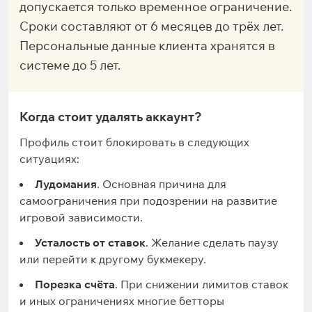
допускается только временное ограничение.
Сроки составляют от 6 месяцев до трёх лет.
Персональные данные клиента хранятся в
системе до 5 лет.
Когда стоит удалять аккаунт?
Профиль стоит блокировать в следующих
ситуациях:
Лудомания
. Основная причина для
самоограничения при подозрении на развитие
игровой зависимости.
Усталость от ставок
. Желание сделать паузу
или перейти к другому букмекеру.
Порезка счёта
. При снижении лимитов ставок
и иных ограничениях многие бетторы