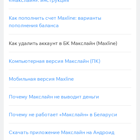
«Макслайн»: инструкция
Как пополнить счет Maxline: варианты
пополнения баланса
Как удалить аккаунт в БК Макслайн (Maxline)
Компьютерная версия Макслайн (ПК)
Мобильная версия Maxline
Почему Макслайн не выводит деньги
Почему не работает «Макслайн» в Беларуси
Скачать приложение Макслайн на Андроид