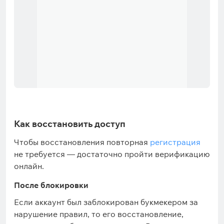
Как восстановить доступ
Чтобы восстановления повторная
регистрация
не требуется — достаточно пройти верификацию
онлайн.
После блокировки
Если аккаунт был заблокирован букмекером за
нарушение правил, то его восстановление,