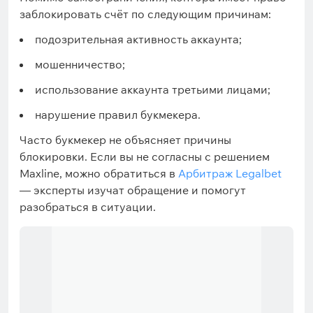
заблокировать счёт по следующим причинам:
подозрительная активность аккаунта;
мошенничество;
использование аккаунта третьими лицами;
нарушение правил букмекера.
Часто букмекер не объясняет причины
блокировки. Если вы не согласны с решением
Maxline, можно обратиться в
Арбитраж Legalbet
— эксперты изучат обращение и помогут
разобраться в ситуации.