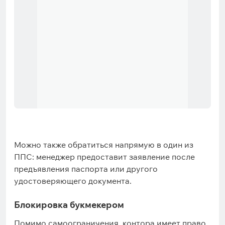
Можно также обратиться напрямую в один из
ППС: менеджер предоставит заявление после
предъявления паспорта или другого
удостоверяющего документа.
Блокировка букмекером
Помимо самоограничения, контора имеет право