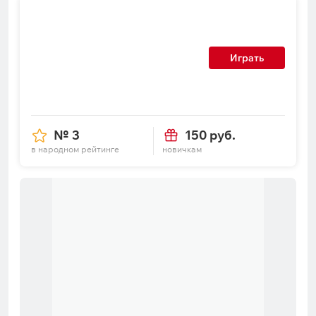
Играть
№ 3
150 руб.
в народном рейтинге
новичкам