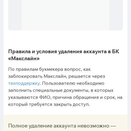
Правила и условия удаления аккаунта в БК
«Макслайн»
По правилам букмекера вопрос, как
заблокировать Макслайн, решается через
техподдержку
. Пользователю необходимо
заполнить специальные документы, в которых
указываются ФИО, причина обращения и срок, на
который требуется закрыть доступ.
Полное удаление аккаунта невозможно —