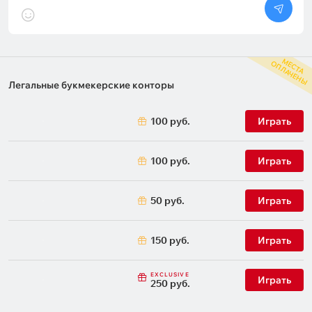
М
С
Т
А
П
Л
А
Ч
Е
Н
Ы
Е
О
Легальные букмекерские конторы
100 руб.
Играть
100 руб.
Играть
50 руб.
Играть
150 руб.
Играть
EXCLUSIVE
Играть
250 руб.