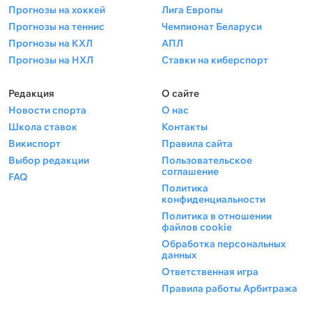
Прогнозы на хоккей
Лига Европы
Прогнозы на теннис
Чемпионат Беларуси
Прогнозы на КХЛ
АПЛ
Прогнозы на НХЛ
Ставки на киберспорт
Редакция
О сайте
Новости спорта
О нас
Школа ставок
Контакты
Викиспорт
Правила сайта
Выбор редакции
Пользовательское
соглашение
FAQ
Политика
конфиденциальности
Политика в отношении
файлов cookie
Обработка персональных
данных
Ответственная игра
Правила работы Арбитража