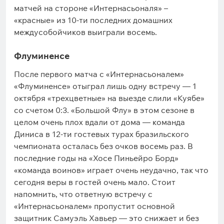
матчей на стороне «Интернасьоналя» –
«красные» из 10-ти последних домашних
междусобойчиков выиграли восемь.
Флуминенсе
После первого матча с «Интернасьоналем»
«Флуминенсе» отыграл лишь одну встречу — 1
октября «трехцветные» на выезде слили «Куябе»
со счетом 0:3. «Большой Флу» в этом сезоне в
целом очень плох вдали от дома — команда
Диниса в 12-ти гостевых турах бразильского
чемпионата осталась без очков восемь раз. В
последние годы на «Хосе Пиньейро Борд»
«команда воинов» играет очень неудачно, так что
сегодня веры в гостей очень мало. Стоит
напомнить, что ответную встречу с
«Интернасьоналем» пропустит основной
защитник Самуэль Хавьер — это снижает и без