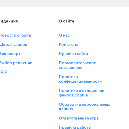
Редакция
О сайте
Новости спорта
О нас
Школа ставок
Контакты
Викиспорт
Правила сайта
Выбор редакции
Пользовательское
соглашение
FAQ
Политика
конфиденциальности
Политика в отношении
файлов cookie
Обработка персональных
данных
Ответственная игра
Правила работы