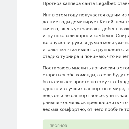
Прогноз каппера сайта Legalbet: ставк
Инт в этом году получается одним из 
долгие годы доминирует Китай, при т
ничего, здесь устраивают добег в важ
игру показали короли камбеков Спирит
же опускали руки, я думал меня уже ни
играют матч за вылет с групповой ст
стадию турнира и понимаю, что ничег
Постараюсь мыслить логически в этом
стараться обе команды, а если будут
быть сильнее просто потому что Тундр
одного из лучших саппортов в мире, 
ведь он и не саппорт вовсе, учитывая
раньше - осмелюсь предположить что 
весьма комфортно, от чего пробить то
ПРОГНОЗ