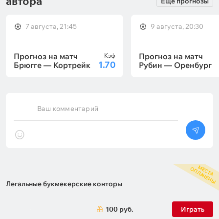
автора
Еще прогнозы
7 августа, 21:45
9 августа, 20:30
Прогноз на матч
Прогноз на матч
Кэф
1.70
Брюгге — Кортрейк
Рубин — Оренбург
Ваш комментарий
М
С
Т
А
П
Л
А
Ч
Е
Н
Ы
Е
О
Легальные букмекерские конторы
100 руб.
Играть