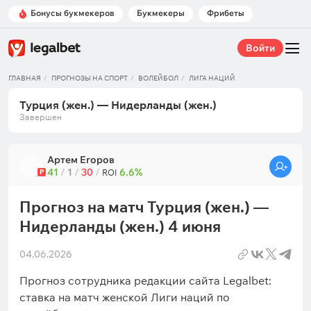
Бонусы букмекеров
Букмекеры
Фрибеты
Войти
ГЛАВНАЯ
ПРОГНОЗЫ НА СПОРТ
ВОЛЕЙБОЛ
ЛИГА НАЦИЙ
Турция (жен.) — Нидерланды (жен.)
Завершен
Артем Егоров
41
/
1
/
30
/
6.6%
Р
ROI
Прогноз на матч Турция (жен.) —
Нидерланды (жен.) 4 июня
04.06.2026
Прогноз сотрудника редакции сайта Legalbet:
ставка на матч женской Лиги наций по