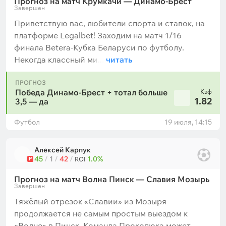
Прогноз на матч Крумкачи — Динамо-Брест
Завершен
Приветствую вас, любители спорта и ставок, на
платформе Legalbet! Заходим на матч 1/16
финала Betera-Кубка Беларуси по футболу.
Некогда классный ми...
читать
ПРОГНОЗ
Победа Динамо-Брест + тотал больше
Кэф
1.82
3,5 — да
Футбол
19 июля, 14:15
Алексей Карпук
45
/
1
/
42
/
1.0%
Р
ROI
Прогноз на матч Волна Пинск — Славия Мозырь
Завершен
Тяжёлый отрезок «Славии» из Мозыря
продолжается не самым простым выездом к
«Волне» в Пинск. Команда Прокопюка может