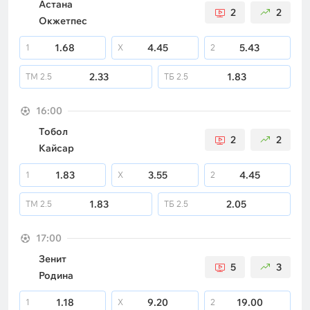
Астана
2
2
Окжетпес
1.68
4.45
5.43
1
X
2
2.33
1.83
ТМ
2.5
ТБ
2.5
16:00
Тобол
2
2
Кайсар
1.83
3.55
4.45
1
X
2
1.83
2.05
ТМ
2.5
ТБ
2.5
17:00
Зенит
5
3
Родина
1.18
9.20
19.00
1
X
2