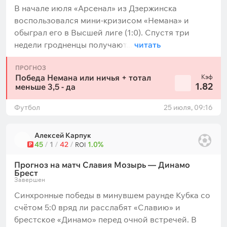
В начале июля «Арсенал» из Дзержинска
воспользовался мини-кризисом «Немана» и
обыграл его в Высшей лиге (1:0). Спустя три
недели гродненцы получают...
читать
ПРОГНОЗ
Победа Немана или ничья + тотал
Кэф
1.82
меньше 3,5 - да
Футбол
25 июля, 09:16
Алексей Карпук
45
/
1
/
42
/
1.0%
Р
ROI
Прогноз на матч Славия Мозырь — Динамо
Брест
Завершен
Синхронные победы в минувшем раунде Кубка со
счётом 5:0 вряд ли расслабят «Славию» и
брестское «Динамо» перед очной встречей. В