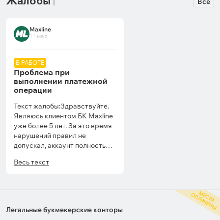
Жалобы
1
Все
Maxline
11 мая
В РАБОТЕ
Проблема при
выполнении платежной
операции
Текст жалобы:Здравствуйте.
Являюсь клиентом БК Maxline
уже более 5 лет. За это время
нарушений правил не
допускал, аккаунт полностью
верифицирован, исправно
Весь текст
платил налоги при выводе
(они удерживаются
автоматически) и
М
С
Т
А
П
Л
А
Ч
Е
Н
Ы
генерировал конторе рейк
Е
О
игрой в покер.Последние
Легальные букмекерские конторы
полгода активно играл в