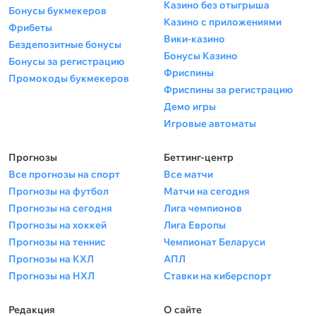
безопасности.Отсутствие
Казино без отыгрыша
Бонусы букмекеров
диалога: Служба поддержки в
Казино с приложениями
Фрибеты
чате отказывается называть
Вики-казино
причины ограничений и не
Бездепозитные бонусы
Бонусы Казино
сообщает, является ли это
Бонусы за регистрацию
технической ошибкой или
Фриспины
Промокоды букмекеров
санкцией. Меня отправляют
Фриспины за регистрацию
писать запрос на
Демо игры
юридический адрес в Витебск,
Игровые автоматы
что в современных реалиях
выглядит как намеренное
затягивание процесса.Моя
Прогнозы
Беттинг-центр
позиция: Я считаю данные
Все прогнозы на спорт
Все матчи
действия необоснованными.
Прогнозы на футбол
Матчи на сегодня
Если у БК есть претензии к
Прогнозы на сегодня
Лига чемпионов
моей игре в покер — прошу их
Прогнозы на хоккей
Лига Европы
озвучить. Если претензий нет,
то ограничение доступа к
Прогнозы на теннис
Чемпионат Беларуси
продукту для «плюсового»
Прогнозы на КХЛ
АПЛ
игрока выглядит как
Прогнозы на НХЛ
Ставки на киберспорт
нарушение принципов
честной игры и закона «О
Редакция
О сайте
защите прав потребителей»