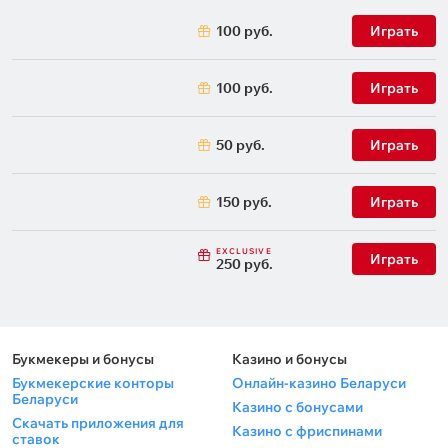
разделе «Покер» в
стабильный плюс. В минувшую
100 руб.
Играть
субботу доступ к покеру был
закрыт, а лимиты на ставки на
спорт — порезаны до
100 руб.
Играть
минимума. Ставок я
практически не ставил
50 руб.
Играть
последнее время, только пару
фрибетов. Блокировка
раздела «Покер»: При попытке
150 руб.
Играть
входа раздел перестал
загружаться / выдает черный
экран, хотя остальные
EXCLUSIVE
Играть
250 руб.
функции сайта
доступны.Порезка лимитов:
Одновременно с блокировкой
покера были максимально
снижены лимиты на ставки на
Букмекеры и бонусы
Казино и бонусы
спорт, что указывает на
Букмекерские конторы
Онлайн-казино Беларуси
комплексное ограничение
Беларуси
Казино с бонусами
моего аккаунта со стороны
Скачать приложения для
службы
Казино с фриспинами
ставок