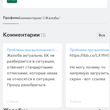
Профиль
Комментарии
18
Жалобы
1
Комментарии
18
Все
Проблема при выполнении платежной операции
Жалоба актуальна, БК не
https://ibb.co/LXYf
разбирается в ситуации,
отвечает стандартными
Не могу почему-то
отписками, которые никак
напрямую загрузить
не относятся к ситуации.
скрин - вот ссылка
Прошу разобраться.
2 июня
2 июня