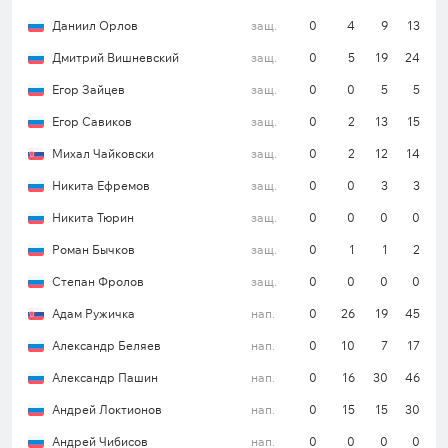
Даниил Орлов
защ.
0
4
9
13
Дмитрий Вишневский
защ.
0
5
19
24
Егор Зайцев
защ.
0
0
5
5
Егор Савиков
защ.
0
2
13
15
Михал Чайковски
защ.
0
2
12
14
Никита Ефремов
защ.
0
0
3
3
Никита Тюрин
защ.
0
0
0
0
Роман Бычков
защ.
0
1
1
2
Степан Фролов
защ.
0
0
0
0
Адам Ружичка
нап.
0
26
19
45
Александр Беляев
нап.
0
10
7
17
Александр Пашин
нап.
0
16
30
46
Андрей Локтионов
нап.
0
15
15
30
Андрей Чибисов
нап.
0
0
0
0