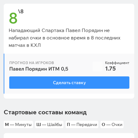
поединков московского клуба в КХЛ.
\8
8
«Ак Барс» – «Спартак»: прогноз на матч
Казанцы пока эмоционально и психологически
Нападающий Спартака Павел Порядин не
выглядят подавленными, несмотря на то что с
набирал очки в основное время в 8 последних
технической стороны стали выглядеть лучше, но
матчах в КХЛ
из-за этого на текущий момент на равных играть
с сильными соперниками у команды не
получается. «Спартак» же как будто вообще стал
ПРОГНОЗ НА ИГРОКОВ
Коэффициент
1.75
Павел Порядин ИТМ 0,5
играть без характера и желания, и на фоне него
даже «Ак Барс», которому еще предстоит сделать
Сделать ставку
выводы перед кубковым этапом, выглядит
получше.
Стартовые составы команд
На счету московского клуба четыре подряд
поражения в чемпионате, при этом есть
М
— Минуты
Ш
— Шайбы
П
— Передачи
О
— Очки
глобальные вопросы по поводу его
результативности, на этом отрезке он не