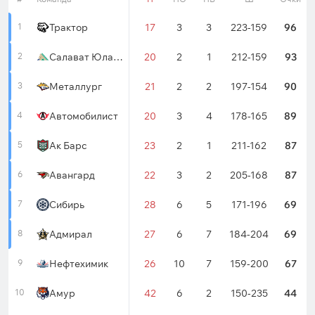
1
68
Трактор
38
4
3
17
3
3
223-159
96
2
68
33
6
Салават Юлаев
6
20
2
1
212-159
93
3
68
Металлург
30
7
6
21
2
2
197-154
90
4
68
Автомобилист
33
3
5
20
3
4
178-165
89
5
68
Ак Барс
32
6
4
23
2
1
211-162
87
6
68
Авангард
31
7
3
22
3
2
205-168
87
7
68
Сибирь
26
2
1
28
6
5
171-196
69
8
68
Адмирал
19
7
2
27
6
7
184-204
69
9
68
Нефтехимик
20
2
3
26
10
7
159-200
67
10
68
Амур
11
3
4
42
6
2
150-235
44