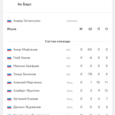
Ак Барс
забрасывал в основное время больше двух шайб.
У казанцев победы в календаре пока чаще, они
выигрывали в основное время в 2 из 3
Анвар Гатиятулин
тренер
предыдущих поединков в лиге, поэтому должны
быть ближе к победе и на этот раз.
Игрок
М
Ш
П
О
Состав команды
В этом сезоне «Спартаку» удалось «всухую»
Амир Мифтахов
вр.
0
-54
0
0
обыграть «Ак Барс» (3:0), но и казанцы в течение
Глеб Носов
вр.
0
-6
0
0
чемпионата далеко не всегда были стабильными,
сейчас же подопечные Анвара Гатиятулина, даже
Максим Арефьев
вр.
0
-3
0
0
несмотря на свои проблемы, кажутся более
Тимур Билялов
вр.
0
-78
0
0
подготовленными, чем «Спартак». В статусе
Алексей Марченко
защ.
0
1
10
11
хозяев льда клуб побеждал в 4 из 6 последних
личных встреч в КХЛ (1 по буллитам). Думаю,
Альберт Яруллин
защ.
0
3
9
12
хозяева заберут максимум очков, даже если не в
Артемий Князев
защ.
0
3
4
7
основное время.
Даниил Журавлев
защ.
0
0
6
6