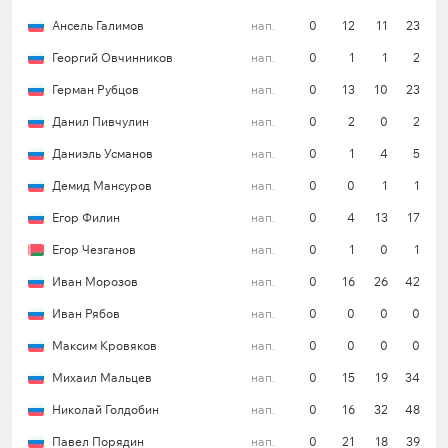
Ансель Галимов
нап.
0
12
11
23
Георгий Овчинников
нап.
0
1
1
2
Герман Рубцов
нап.
0
13
10
23
Данил Пивчулин
нап.
0
2
0
2
Даниэль Усманов
нап.
0
1
4
5
Демид Мансуров
нап.
0
0
1
1
Егор Филин
нап.
0
4
13
17
Егор Чезганов
нап.
0
1
0
1
Иван Морозов
нап.
0
16
26
42
Иван Рябов
нап.
0
0
0
0
Максим Кровяков
нап.
0
0
0
0
Михаил Мальцев
нап.
0
15
19
34
Николай Голдобин
нап.
0
16
32
48
Павел Порядин
нап.
0
21
18
39