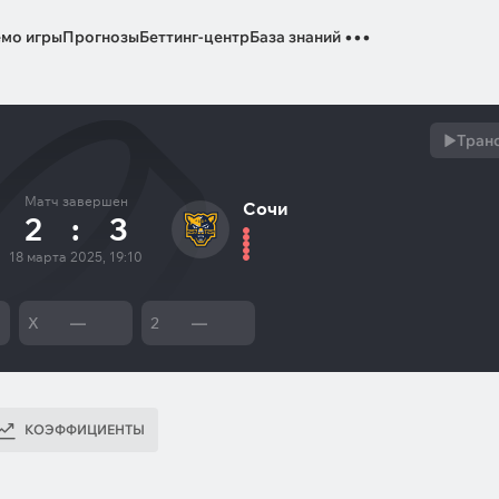
...
мо игры
Прогнозы
Беттинг-центр
База знаний
Тран
Матч завершен
Сочи
2
:
3
18 марта 2025, 19:10
X
—
2
—
КОЭФФИЦИЕНТЫ