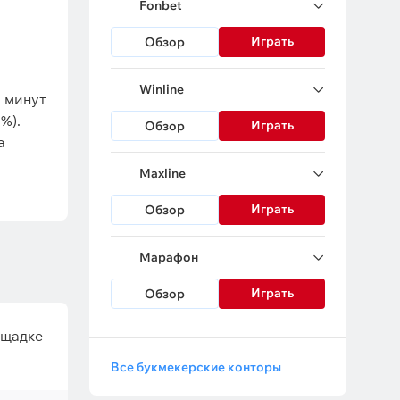
Fonbet
Играть
Обзор
Winline
9 минут
%).
Играть
Обзор
а
Maxline
Играть
Обзор
встреч
Марафон
Играть
Обзор
тием
ощадке
Все букмекерские конторы