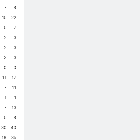
7
8
15
22
5
7
2
3
2
3
3
3
0
0
11
17
7
11
1
1
7
13
5
8
30
40
18
35