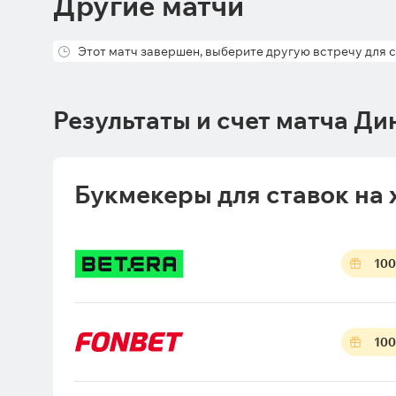
Другие матчи
Этот матч завершен, выберите другую встречу для 
Результаты и счет матча Д
Букмекеры для ставок на 
100
100