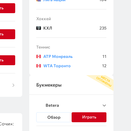
ть
Хоккей
КХЛ
235
ть
Теннис
ATP Монреаль
11
ть
WTA Торонто
12
М
С
Т
А
П
Л
А
Ч
Е
Н
Ы
Е
О
Букмекеры
Betera
Играть
Обзор
Сочи»: