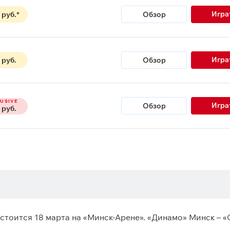
Игра
 руб.
Обзор
Игра
 руб.
Обзор
LUSIVE
Игра
Обзор
 руб.
тоится 18 марта на «Минск-Арене». «Динамо» Минск – «