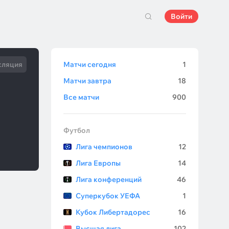
Войти
сляция
Матчи сегодня
1
Матчи завтра
18
Все матчи
900
Футбол
Лига чемпионов
12
Лига Европы
14
Лига конференций
46
Суперкубок УЕФА
1
Кубок Либертадорес
16
Высшая лига
102