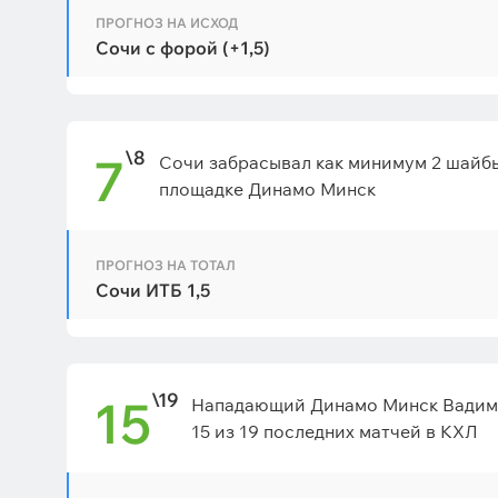
Все ставки и прогнозы на КХЛ
ПРОГНОЗ НА ИСХОД
Сочи с форой (+1,5)
«Сочи»
Сочинцы уступили в прошлом выездном матче 
\8
7
поражение команды в чемпионате (1 в ОТ). «С
Сочи забрасывал как минимум 2 шайбы 
пропущенных шайб на его счету. Напомним так
площадке Динамо Минск
десять побед на этом отрезке. В турнирной 
строчку, имея на счету 45 очков.
ПРОГНОЗ НА ТОТАЛ
Сочи ИТБ 1,5
«Сочи» уступил в основное время в трех п
Клуб пропускал как минимум пять шайб по и
\19
15
Нападающий Динамо Минск Вадим Ш
Как минимум пять шайб забрасывалось в ос
15 из 19 последних матчей в КХЛ
выезде.