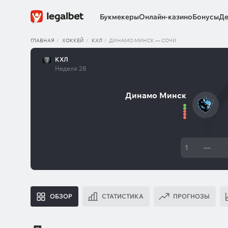
Букмекеры
Онлайн-казино
Бонусы
Де
ГЛАВНАЯ
ХОККЕЙ
КХЛ
ДИНАМО МИНСК — СОЧИ
КХЛ
Неделя 28
Динамо Минск
1
—
ОБЗОР
СТАТИСТИКА
ПРОГНОЗЫ