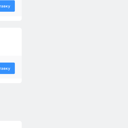
тавку
ных
но
му
У
тавку
 только
не
иге.
 этого
дних