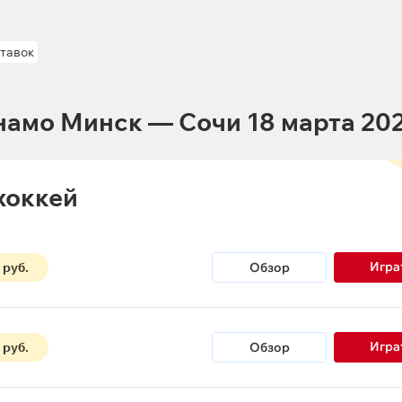
ставок
инамо Минск — Сочи 18 марта 20
хоккей
Игра
 руб.
Обзор
Игра
 руб.
Обзор