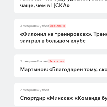
чаще, чем в ЦСКА»
3 февраля
Футбол
Эксклюзив
«Филонил на тренировках». Трен
заиграл в большом клубе
3 февраля
Хоккей
Эксклюзив
Мартынов: «Благодарен тому, ск
2 февраля
Футбол
Спортдир «Минска»: «Команда б