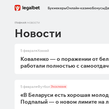
Букмекеры
Онлайн-казино
Бонусы
Де
ГЛАВНАЯ
/
НОВОСТИ
Новости
5 февраля
Хоккей
Коваленко — о поражении от бел
работали полностью с самоотдач
5 февраля
Футбол
Эксклюзив
«В Беларуси есть хорошая молодё
Подпалый — о новом лимите на л