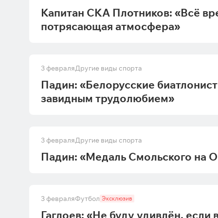
Капитан СКА Плотников: «Всё вр
потрясающая атмосфера»
3 февраля
Другие виды спорта
Падин: «Белорусские биатлонист
завидным трудолюбием»
3 февраля
Другие виды спорта
Падин: «Медаль Смольского на 
3 февраля
Футбол
Эксклюзив
Гаглоев: «Не буду удивлён, если