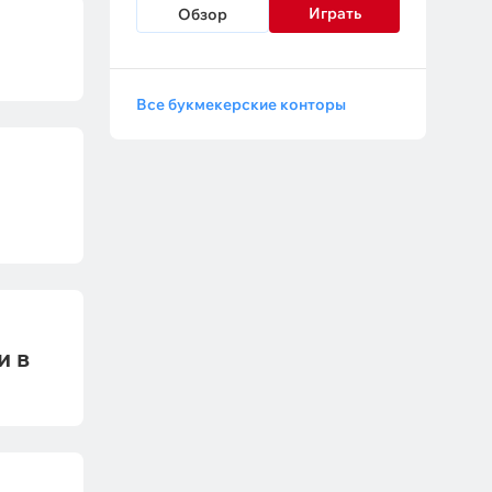
Играть
Обзор
Все букмекерские конторы
и в