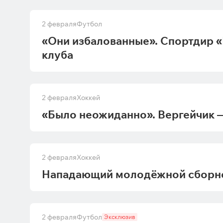
2 февраля
Футбол
«Они избалованные». Спортдир 
клуба
2 февраля
Хоккей
«Было неожиданно». Вергейчик —
2 февраля
Хоккей
Нападающий молодёжной сборной
2 февраля
Футбол
Эксклюзив