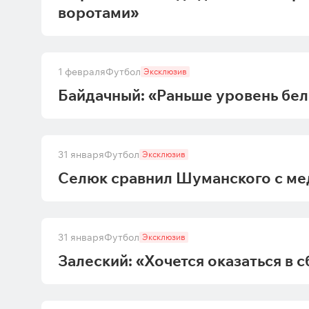
воротами»
1 февраля
Футбол
Эксклюзив
Байдачный: «Раньше уровень бе
31 января
Футбол
Эксклюзив
Селюк сравнил Шуманского с ме
31 января
Футбол
Эксклюзив
Залеский: «Хочется оказаться в с