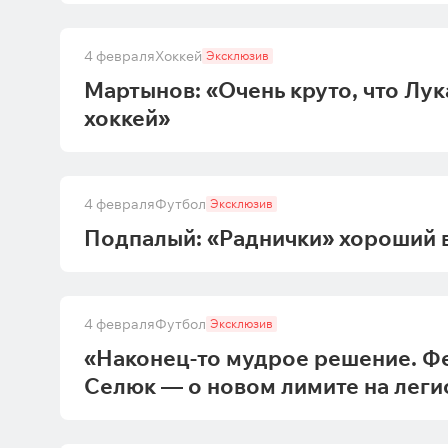
4 февраля
Хоккей
Эксклюзив
Мартынов: «Очень круто, что Лу
хоккей»
4 февраля
Футбол
Эксклюзив
Подпалый: «Раднички» хороший в
4 февраля
Футбол
Эксклюзив
«Наконец-то мудрое решение. Ф
Селюк — о новом лимите на лег