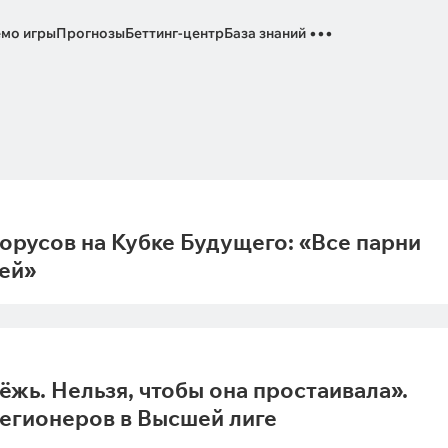
...
мо игры
Прогнозы
Беттинг-центр
База знаний
орусов на Кубке Будущего: «Все парни
ей»
жь. Нельзя, чтобы она простаивала».
егионеров в Высшей лиге