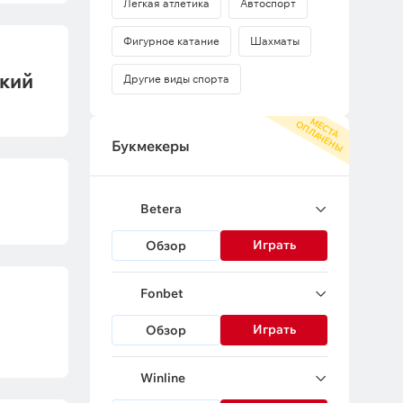
Легкая атлетика
Автоспорт
Фигурное катание
Шахматы
ский
Другие виды спорта
М
С
Т
А
П
Л
А
Ч
Е
Н
Ы
Е
О
Букмекеры
Betera
Играть
Обзор
Fonbet
Играть
Обзор
Winline