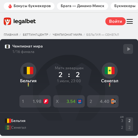
Бонусы букмекеров
Брага — Динамо-Минск
Букмекеры
Войти
ГЛАВНАЯ
БЕТТИНГ-ЦЕНТР
ЧЕМПИОНАТ МИРА
БЕЛЬГИЯ — СЕНЕГАЛ
Чемпионат мира
1/16 финала
Матч завершен
2
:
2
Бельгия
Сенегал
1 июля, 23:00
1
1.98
X
3.54
2
4.40
дв
Бельгия
3
2
Сенегал
2
2