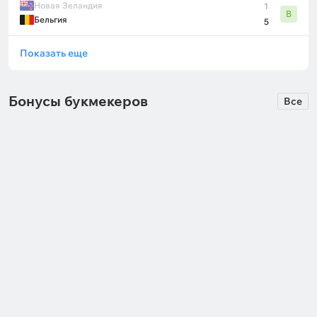
Новая Зеландия
1
В
Прогноз на «обе забьют»
Бельгия
5
Рынок чуть склоняется к «нет» (1.75–1.85), но
Показать еще
статистика группового этапа говорит об
обратном. Сенегал забивал и пропускал в каждом
Бонусы букмекеров
Все
туре, а Бельгия пропустила от Египта и Новой
Зеландии. При кэфе около 1.95 на «да» ставка
выглядит выгоднее линии.
Прогноз на двойной шанс
Букмекер
1X
12
X2
Betera
1.30
1.35
1.67
3000 руб.
200 руб.
1.31
1.34
1.67
Fonbet
Maxline: розыгрыш 3000 рублей
Fonbet: 30% страховка ставки 
фрибетами за верный прогноз на
Еврокубки
футбол
Winline
1.31
1.35
1.68