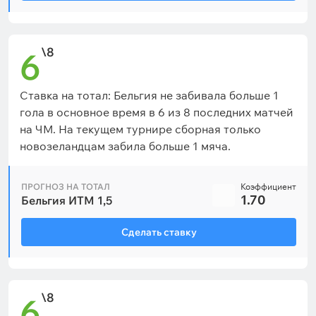
победа над Новой Зеландией (5:1) в последнем
туре — здесь дубль у Троссарда и голы от Де
Брюйне и Лукаку. Смущает защита «красных
\8
6
дьяволов»: в группе они не пропустили лишь от
Ирана (0:0), который последние полчаса в
большинстве штурмовал штрафную команды
Ставка на тотал: Бельгия не забивала больше 1
Гарсии.
гола в основное время в 6 из 8 последних матчей
на ЧМ. На текущем турнире сборная только
новозеландцам забила больше 1 мяча.
Важные цифры Бельгии:
ПРОГНОЗ НА ТОТАЛ
Коэффициент
1.70
Бельгия ИТМ 1,5
«Красные дьяволы» не попали в топ-20 по
большим шансам на групповом этапе — 7 штук
Сделать ставку
за 3 матча (22-е место).
С начала апреля бельгийцы выиграли лишь в
половине матчей — 3 победы и 3 ничьи.
\8
6
Бельгия — вторая по касаниям в штрафной