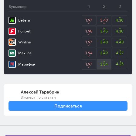
телеканалы «Спорт ТВ» и «Матч ТВ», онлайн-
Букмекер
1
X
2
кинотеатр «Кинопоиск», букмекерские конторы
Fonbet, Winline, Maxline.
Betera
1.97
3.40
4.30
Кто будет судить матч
Fonbet
1.98
3.45
4.30
Winline
1.97
3.40
4.40
Саид Мартинес
(Гондурас)
Maxline
1.94
3.49
4.27
4.25
Марафон
1.97
3.54
Матчи – 10 (Международные встречи, 2025–2026);
Фолы в среднем за матч – 31;
Ж/К в среднем за матч (с учетом вторых) – 4;
Алексей Тарабрин
Эксперт по ставкам
Матчи с К/К – 0 из 10;
Подписаться
Матчи с пенальти – 4 из 10.