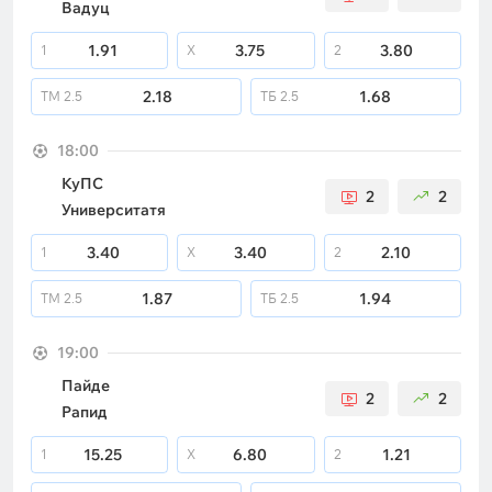
Вадуц
1.91
3.75
3.80
1
X
2
2.18
1.68
ТМ
2.5
ТБ
2.5
18:00
КуПС
2
2
Университатя
3.40
3.40
2.10
1
X
2
1.87
1.94
ТМ
2.5
ТБ
2.5
19:00
Пайде
2
2
Рапид
15.25
6.80
1.21
1
X
2