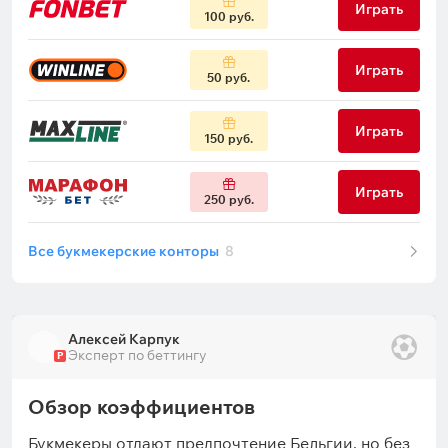
Играть
100 руб.
Играть
50 руб.
Играть
150 руб.
Играть
250 руб.
Все букмекерские конторы
8
Алексей Карпук
Эксперт по беттингу
Р
Обзор коэффициентов
Букмекеры отдают предпочтение Бельгии, но без