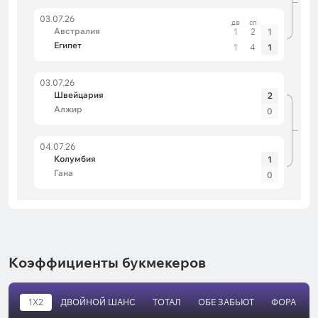
Бельгии.
03.07.26
дв
сп
Австралия
1
2
1
Египет
1
4
1
Точный счёт
Коэффициент (~)
03.07.26
1:1
5.40
Швейцария
2
Алжир
0
07
2:1
8.40
04.07.26
1:0
6.20
Колумбия
1
Гана
0
Когда и где смотреть
Матч начнётся в среду, 1 июля 2026 года на
стадионе «Люмен Филд» в Сиэтле в 23:00 МСК.
Коэффициенты букмекеров
1X2
ДВОЙНОЙ ШАНС
ТОТАЛ
ОБЕ ЗАБЬЮТ
ФОРА
Прямые трансляции матчей ЧМ в Беларуси: