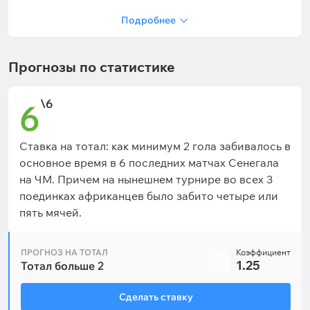
Бельгия — победитель группы G (пять очков,
разница +4); Сенегал — третья команда
Подробнее
группы I (три очка).
У европейцев дороже состав, чем у
Прогнозы по статистике
африканцев — 547,5 млн евро против 478,1.
Бельгия не проиграла ни одного матча со
\6
6
старта отборочного цикла ЧМ-2026.
У Сенегала вылетел из обоймы основной
Ставка на тотал: как минимум 2 гола забивалось в
вратарь Менди. У экс-голкипера «Челси»
основное время в 6 последних матчах Сенегала
травма связок.
на ЧМ. Причем на нынешнем турнире во всех 3
поединках африканцев было забито четыре или
пять мячей.
Форма и состав сборной Бельгии
ПРОГНОЗ НА ТОТАЛ
Коэффициент
Сборной Бельгии, по сравнению с катарским
1.25
Тотал больше 2
мировым чемпионатом, удалось избежать
провала на групповом этапе. Всё решила крупная
Сделать ставку