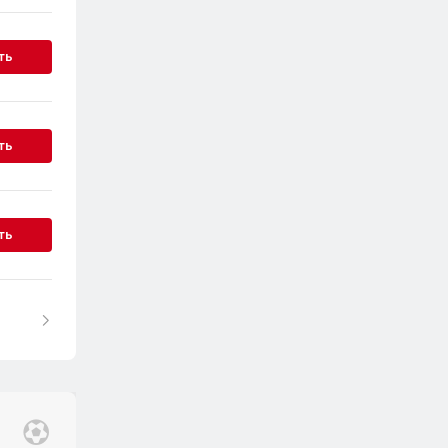
ть
ть
ть