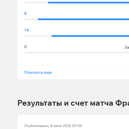
8
14
0
За
Показать еще
Результаты и счет матча Ф
Опубликовано: 8 июля 2026 00:00