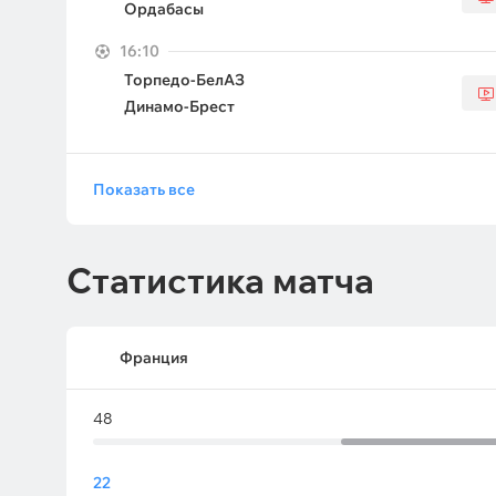
Ордабасы
16:10
Торпедо-БелАЗ
Динамо-Брест
Показать все
Статистика матча
Франция
48
22