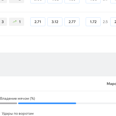
3
1
2.71
3.12
2.77
1.72
2.5
Мар
Владение мячом (%)
Удары по воротам