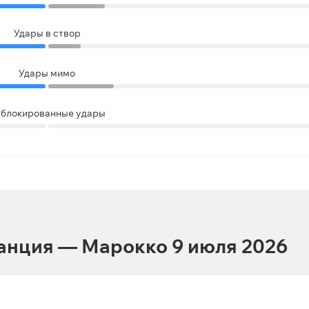
Удары в створ
Удары мимо
блокированные удары
ранция — Марокко 9 июля 2026