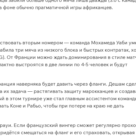
нцы забили больше одного мяча лишь дважды (3:0 с Канад
на фоне обычно прагматичной игры африканцев.
ействовать вторым номером — команда Мохамеда Уаби ум
абила три мяча из низкого блока и быстрых контратак, хо
xG). От Франции можно ждать доминирования в стиле мат
ктно выстроятся в две линии по 4-5 человек и будут
анция наверняка будет давить через фланги. Дешам сде
 а их задача — растягивать защиту марокканцев и создав
й в этом турнире уже стал главным ассистентом команды
ать Коне и Рабьо, чтобы при потере на краю не дать
рауи. Если французский вингер сможет регулярно прох
ридётся смещаться на фланг и его страховать, открывая