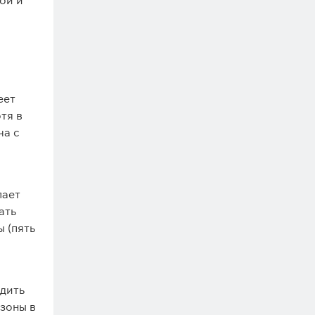
ой и
еет
тя в
ча с
лает
ать
 (пять
одить
 зоны в