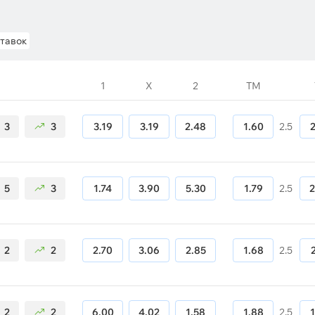
ставок
1
X
2
ТМ
3
3
3.19
3.19
2.48
1.60
2.5
2
5
3
1.74
3.90
5.30
1.79
2.5
2
2
2
2.70
3.06
2.85
1.68
2.5
2
2
6.00
4.02
1.58
1.88
2.5
1