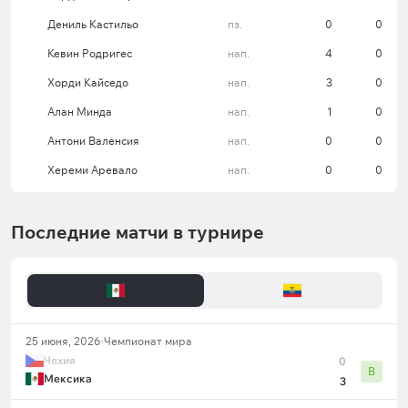
заработали всего четыре угловых.
Коэффициент выше 1.50 настоящий подарок,
Дениль Кастильо
пз.
0
0
который надо забирать не думая.
Кевин Родригес
нап.
4
0
Двойной шанс (12) — 1.35–1.45: Оборона
Хорди Кайседо
нап.
3
0
каждой из команд — настоящая крепость.
Алан Минда
нап.
1
0
Если одной из них удастся отличиться, то
Антони Валенсия
нап.
0
0
вероятность пропущенного гола крайне мала.
Хереми Аревало
нап.
0
0
Прогноз на тотал
Последние матчи в турнире
Линия тотала 1,5 склоняется в сторону «больше»
— 1.60–1.65. Рынок видит как одна из команд
открывает счёт, а затем либо ловит соперника на
контратаке, либо всё-таки пропускает.
25 июня, 2026
Чемпионат мира
Чехия
0
В
Мексика
3
Линия
Тотал больше
Тотал меньше