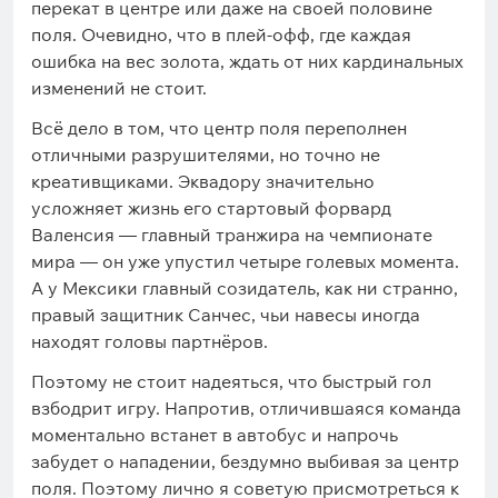
перекат в центре или даже на своей половине
поля. Очевидно, что в плей-офф, где каждая
ошибка на вес золота, ждать от них кардинальных
изменений не стоит.
Всё дело в том, что центр поля переполнен
отличными разрушителями, но точно не
креативщиками. Эквадору значительно
усложняет жизнь его стартовый форвард
Валенсия — главный транжира на чемпионате
мира — он уже упустил четыре голевых момента.
А у Мексики главный созидатель, как ни странно,
правый защитник Санчес, чьи навесы иногда
находят головы партнёров.
Поэтому не стоит надеяться, что быстрый гол
взбодрит игру. Напротив, отличившаяся команда
моментально встанет в автобус и напрочь
забудет о нападении, бездумно выбивая за центр
поля. Поэтому лично я советую присмотреться к