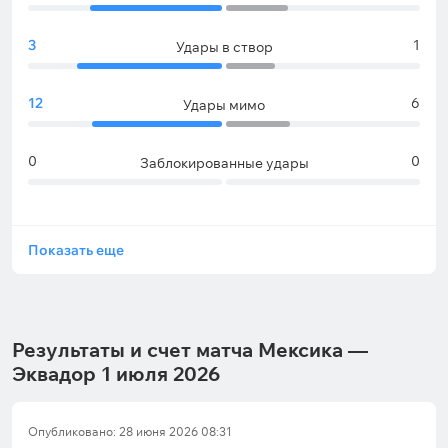
3
1
Удары в створ
12
6
Удары мимо
0
0
Заблокированные удары
Показать еще
Результаты и счет матча Мексика —
Эквадор 1 июля 2026
Опубликовано: 28 июня 2026 08:31