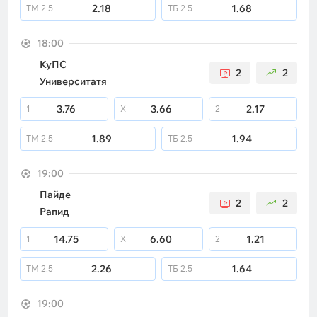
2.18
1.68
ТМ
2.5
ТБ
2.5
18:00
КуПС
2
2
Университатя
3.76
3.66
2.17
1
X
2
1.89
1.94
ТМ
2.5
ТБ
2.5
19:00
Пайде
2
2
Рапид
14.75
6.60
1.21
1
X
2
2.26
1.64
ТМ
2.5
ТБ
2.5
19:00