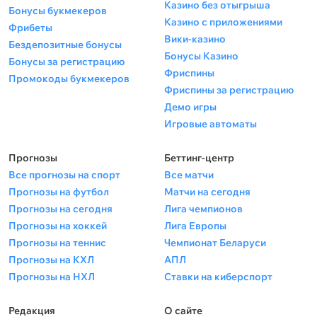
Казино без отыгрыша
Бонусы букмекеров
Казино с приложениями
Фрибеты
Вики-казино
Бездепозитные бонусы
Бонусы Казино
Бонусы за регистрацию
Фриспины
Промокоды букмекеров
Фриспины за регистрацию
Демо игры
Игровые автоматы
Прогнозы
Беттинг-центр
Все прогнозы на спорт
Все матчи
Прогнозы на футбол
Матчи на сегодня
Прогнозы на сегодня
Лига чемпионов
Прогнозы на хоккей
Лига Европы
Прогнозы на теннис
Чемпионат Беларуси
Прогнозы на КХЛ
АПЛ
Прогнозы на НХЛ
Ставки на киберспорт
Редакция
О сайте