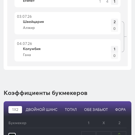
Египет
1
4
1
Точный счёт
Коэффициент (~)
03.07.26
Швейцария
2
1:0
5.20
Алжир
0
07
1:1
5.40
04.07.26
Колумбия
1
0:1
7.20
Гана
0
Оптимальным по соотношению риска и логики
выглядит 1:0 в пользу Мексики: фаворит забивает
и закрывается в обороне, которая окажется
Коэффициенты букмекеров
неприступной для Эквадора.
1X2
ДВОЙНОЙ ШАНС
ТОТАЛ
ОБЕ ЗАБЬЮТ
ФОРА
Когда и где смотреть
Букмекер
1
X
2
Матч пройдёт 1 июля 2026 года в 04:00