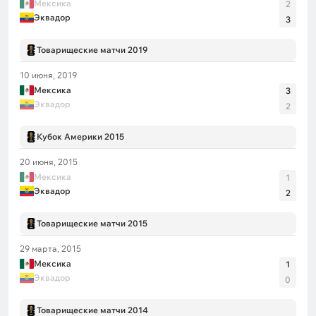
Мексика
2
сохранить ворота сухими, сложно представить
Эквадор
3
ситуацию, при которой они пропускают дважды,
ведь Мексика сразу же отдаст мяч и выставит
Товарищеские матчи 2019
автобус.
10 июня, 2019
Мексика
3
Эквадор
2
Ф1 (Мексика)
Фора
Ф2 (Эквадор)
Кубок Америки 2015
1.40–1.50
0
2.50–2.60
20 июня, 2015
3.10–3.30
+/- 1
1.25–1.35
Мексика
1
Эквадор
2
Фора Мексики (0) за 1.40–1.50 выглядит
Товарищеские матчи 2015
привлекательно. Да, не исключено, что сохранить
29 марта, 2015
ворота сухими ей не удастся, но два
Мексика
1
пропущенных маловероятны. При этом не стоит
Эквадор
0
забывать колоссальный уровень поддержки
родных трибун, которые точно не позволят с
Товарищеские матчи 2014