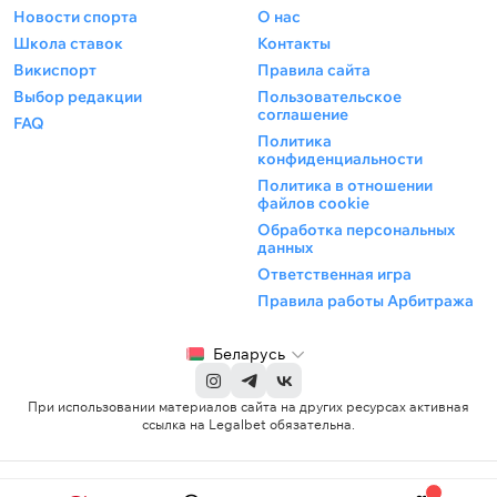
Новости спорта
О нас
Школа ставок
Контакты
Викиспорт
Правила сайта
Выбор редакции
Пользовательское
соглашение
FAQ
Политика
конфиденциальности
Политика в отношении
файлов cookie
Обработка персональных
данных
Ответственная игра
Правила работы Арбитража
Беларусь
При использовании материалов сайта на других ресурсах активная
ссылка на Legalbet обязательна.
© 2019 - 2026 MC Media Corp.
Для лиц