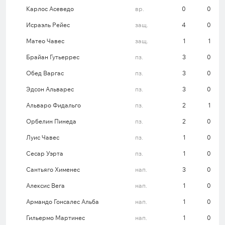
Ориентировочный состав Эквадора (4-4-
Карлос Асеведо
вр.
0
0
2)
: Эрнан Галиндес — Пьеро Инкапье, Джоэль
Исраэль Рейес
защ.
4
0
Ордоньес, Вильян Пачо, Алан Франко — Нильсон
Матео Чавес
защ.
1
1
Ангуло, Мойсес Кайседо, Педро Вите, Джон
Йебоа — Эннер Валенсия, Гонсало Плата.
Брайан Гутьеррес
пз.
3
0
Обед Варгас
пз.
3
0
Эдсон Альварес
пз.
3
0
Вне игры: —.
Альваро Фидальго
пз.
2
1
Орбелин Пинеда
пз.
2
0
Шансы команд
Луис Чавес
пз.
1
0
Переведём коэффициенты в вероятности и
Сесар Уэрта
пз.
1
0
уберём заложенную маржу (~5%). Усреднённая
Сантьяго Хименес
нап.
3
0
линия: Мексика 2.20, ничья 2.90, Эквадор 3.95.
Алексис Вега
нап.
1
0
Армандо Гонсалес Альба
нап.
1
0
Средний
Средний
Вероятнос
Гильермо Мартинес
нап.
1
0