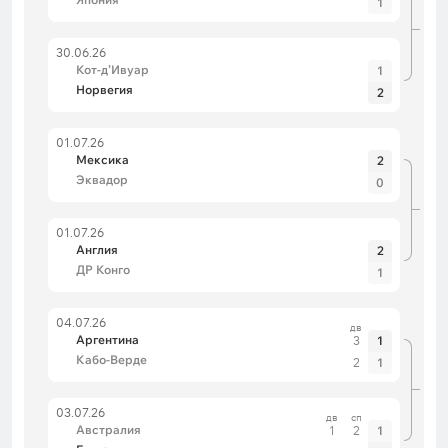
1
05
1.40
1,0
2.93
1.19
1,5
4.60
30.06.26
Кот-д’Ивуар
1
Норвегия
2
Гол Эквадора за 1.65 — уже не самый плохой
01.07.26
выбор. Хоть на старте турнира у него были
Мексика
2
проблемы с реализацией, но встреча с
Эквадор
0
06
Германией показала, что забивать голы
южноамериканцы умеют.
01.07.26
Англия
2
ДР Конго
1
Прогноз на точный счёт
04.07.26
дв
Аргентина
3
1
Наиболее вероятные сценарии — победа от
Кабо-Верде
2
1
одной из команд с минимальным счётом, или же
07
обмен голов и последующее дополнительное
03.07.26
время.
дв
сп
Австралия
1
2
1