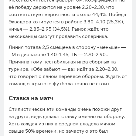
её победу держится на уровне 2.20–2.30, что
соответствует вероятности около 44,4%. Победа
Эквадора котируется в районе 3.80–4.10 (25,3%),
ничья — 2.85–2.95 (34,5%). Рынок ждёт, что
мексиканцы смогут продавить соперника.
Линия тотала 2,5 смещена в сторону «меньше» —
ТМ в диапазоне 1.40–1.45, ТБ — 2.70–2.90..
Причина тому нестабильная игра сборных на
турнире. «Обе забьют — да» идёт за 2.20–2.30,
что говорит о явном перевесе обороны. Ждать от
команд открытого футбола точно не стоит.
Ставка на матч
Стилистически эти команды очень похожи друг
на друга, ведь делают ставку именно на оборону.
Хоть каждая из них в среднем владела мячом
свыше 50% времени, но зачастую это был