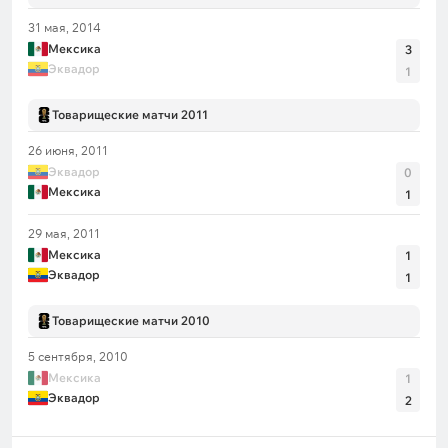
первых минут сесть в оборону.
31 мая, 2014
Мексика
3
Эквадор
1
Прогноз на «обе забьют»
Товарищеские матчи 2011
На рынке «обе забьют» явный перевес у варианта
26 июня, 2011
«нет»: 1.60–1.70 (~60%) против «да» за 2.20–2.30
Эквадор
0
(~44,4%). Это неудивительно, на двоих команды
Мексика
1
провели на турнире шесть матчей и только в
одном из них был зафиксирован обмен голами.
29 мая, 2011
Мексика
1
«Обе забьют — нет» — приоритетный, но далеко
Эквадор
1
не самый лучший вариант. Теперь поражение
будет означать вылет, поэтому пропустившая
Товарищеские матчи 2010
команда сделает всё возможное, чтобы сравнять
5 сентября, 2010
счёт.
Мексика
1
Эквадор
2
Прогноз на двойной шанс