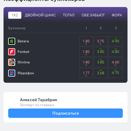
если «селесао» реализуют один из моментов и
удержат минимальное преимущество.
1X2
ДВОЙНОЙ ШАНС
ТОТАЛ
ОБЕ ЗАБЬЮТ
ФОРА
Букмекер
1
X
2
Точный счёт
Коэффициент
Betera
1.80
3.75
4.90
1:1
5.80
Fonbet
1.80
3.80
4.80
1:0
6.60
Winline
1.80
3.85
4.60
2:1
7.80
4.75
Марафон
1.77
3.68
Когда и где смотреть
Алексей Тарабрин
Матч начнётся в пятницу, 5 июля 2026 года на
Эксперт по ставкам
стадионе «Метлайф Стэдиум» в Нью-Йорке в
Подписаться
23:00 МСК.