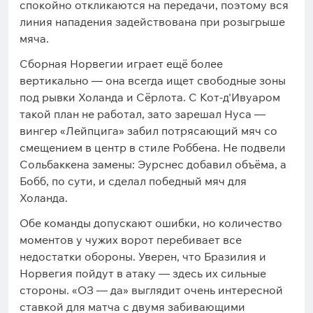
спокойно откликаются на передачи, поэтому вся
линия нападения задействована при розыгрыше
мяча.
Сборная Норвегии играет ещё более
вертикально — она всегда ищет свободные зоны
под рывки Холанда и Сёрлота. С Кот-д'Ивуаром
такой план не работал, зато зарешал Нуса —
вингер «Лейпцига» забил потрясающий мяч со
смещением в центр в стиле Роббена. Не подвели
Сольбаккена замены: Эурснес добавил объёма, а
Бобб, по сути, и сделал победный мяч для
Холанда.
Обе команды допускают ошибки, но количество
моментов у чужих ворот перебивает все
недостатки обороны. Уверен, что Бразилия и
Норвегия пойдут в атаку — здесь их сильные
стороны. «ОЗ — да» выглядит очень интересной
ставкой для матча с двумя забивающими