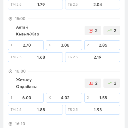
1.79
2.04
ТМ
2.5
ТБ
2.5
15:00
Алтай
2
2
Кызыл-Жар
2.70
3.06
2.85
1
X
2
1.68
2.19
ТМ
2.5
ТБ
2.5
16:00
Жетысу
2
2
Ордабасы
6.00
4.02
1.58
1
X
2
1.88
1.93
ТМ
2.5
ТБ
2.5
16:10