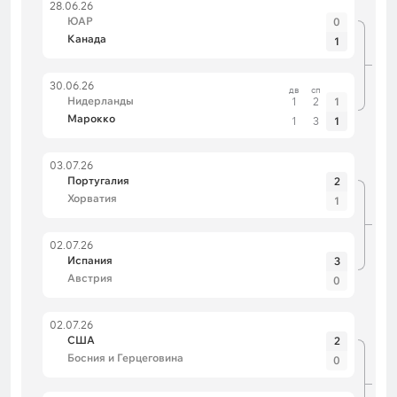
Betera
28.06.26
1.23
1.28
1.93
ЮАР
0
Канада
Fonbet
1.24
1.30
1.90
1
04
Winline
1.23
1.29
1.95
30.06.26
дв
сп
Нидерланды
1
2
1
Марокко
1
3
1
1X (Бразилия не проиграет) за 1.23–1.24 —
базовый вариант для консервативного
03.07.26
Португалия
2
экспресса. X2 (Норвегия не проиграет) за 1.90–
Хорватия
1
1.95 — привлекательный кэф для тех, кто верит в
06
скандинавскую сенсацию с учётом голевой мощи
02.07.26
Холанда.
Испания
3
Австрия
0
Прогноз на индивидуальный
02.07.26
США
2
тотал
Босния и Герцеговина
0
07
ИТМ Бразилии (1,5) за 1.88 — рынок на паритете: