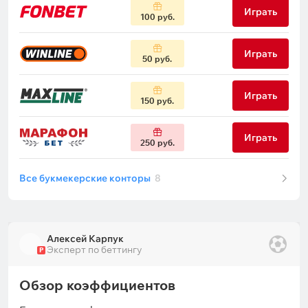
Играть
100 руб.
Играть
50 руб.
Играть
150 руб.
Играть
250 руб.
Все букмекерские конторы
8
Алексей Карпук
Эксперт по беттингу
Р
Обзор коэффициентов