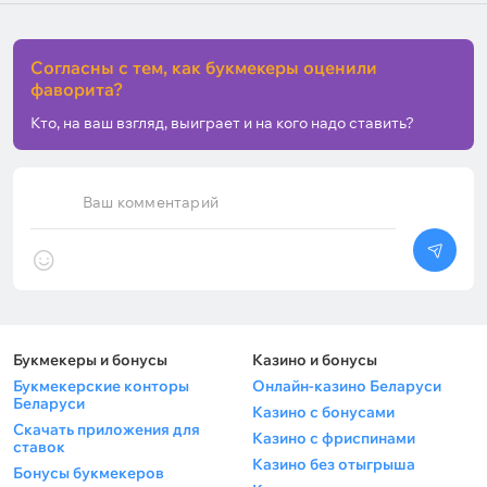
Прямые трансляции матчей ЧМ в Беларуси:
телеканалы «Спорт ТВ» и «Матч ТВ», онлайн-
Согласны с тем, как букмекеры оценили
кинотеатр «Кинопоиск», букмекерские конторы
фаворита?
Fonbet, Winline, Maxline.
Кто, на ваш взгляд, выиграет и на кого надо ставить?
Кто будет судить матч
Ваш комментарий
Исмаил Эльфат
(США)
Матчи – 7 (Международные встречи, 2025 - 2026);
Фолы в среднем за матч – 26;
Букмекеры и бонусы
Казино и бонусы
Ж/К в среднем за матч (с учетом вторых) – 4;
Букмекерские конторы
Онлайн-казино Беларуси
Беларуси
Матчи с К/К – 1 из 7;
Казино с бонусами
Скачать приложения для
Казино с фриспинами
Матчи с пенальти – 2 из 7.
ставок
Казино без отыгрыша
Бонусы букмекеров