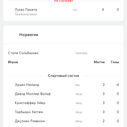
Не сыграет
Лукас Пакета
пз.
4
0
Травмирован
Альтернативные ставки
Фора Бразилии (0) — 1.37–1.40: победа —
Норвегия
выигрыш, ничья — возврат. Разумная
страховка при высокой вероятности равной
игры и перехода в овертайм.
Столе Сольбаккен
тренер
«Обе забьют — да» — 1.73–1.75: Норвегия
Игрок
Матчи
Голы
забивала в каждом матче турнира, Бразилия
— тоже.
Стартовый состав
ТМ 2,5 — 1.89–1.97: формат плей-офф и
Эрьян Нюланд
вр.
3
-4
тактическая осторожность обеих команд
Давид Моллер Вольф
защ.
3
0
могут сдержать общую результативность.
Кристоффер Айер
защ.
3
0
1X (Бразилия не проиграет) — 1.23–1.25:
Торбьорн Хеггем
защ.
3
0
консервативный вариант для экспрессов с
Джулиан Рюэрсон
защ.
2
0
учётом статуса фаворита.