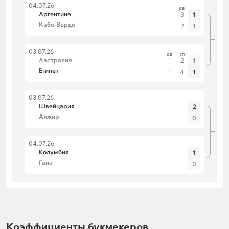
04.07.26
дв
— задача со звёздочкой.
Аргентина
3
1
Кабо-Верде
2
1
07
Индивидуальный тотал Норвегии
03.07.26
дв
сп
Австралия
1
2
1
Меньше
Индивидуальный тотал
Больше
Египет
1
4
1
2.55
0,5
1.48
03.07.26
Швейцария
2
1.35
1,5
3.00
Алжир
0
07
04.07.26
Прогноз на точный счёт
Колумбия
1
Гана
0
Наиболее вероятный счёт — 1:1 за 5.80 с
переходом в овертайм: рынок отражает высокую
вероятность равной игры, а 27% на ничью без
маржи подтверждают этот сценарий.
Альтернатива — 1:0 за 6.60 в пользу Бразилии,
Коэффициенты букмекеров