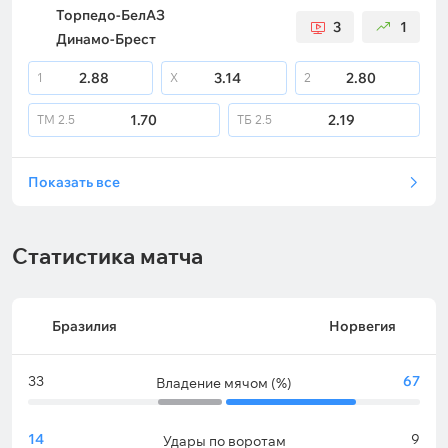
Торпедо-БелАЗ
3
1
Динамо-Брест
2.88
3.14
2.80
1
X
2
1.70
2.19
ТМ
2.5
ТБ
2.5
Показать все
Статистика матча
Бразилия
Норвегия
33
67
Владение мячом (%)
14
9
Удары по воротам