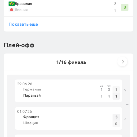
Бразилия
2
В
Япония
1
Прогноз на «обе забьют»
Показать еще
Лёгкий перевес у варианта «да»: 1.73–1.75 против
«нет» за 2.00–2.08. Норвегия забивала во всех
Плей-офф
трёх групповых матчах, Бразилия — тоже. При
этом Холанд на турнире в пиковой форме, а
бразильская оборона не является
1/16 финала
непробиваемой — на групповом этапе «селесао»
также пропускали. «Обе забьют — да» выглядит
привлекательно — эту ставку и заиграем как
29.06.26
дв
сп
Германия
1
3
1
основную.
Парагвай
1
4
1
05
01.07.26
Прогноз на двойной шанс
Франция
3
Швеция
0
Букмекер
1X
12
X2