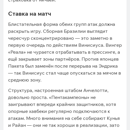
Ставка на матч
Блистательная форма обеих групп атак должна
раскрыть игру. Сборная Бразилии выглядит
чересчур сконцентрировано — это заметно в
первую очередь по действиям Винисиуса. Вингер
«Реала» не чурается отрабатывать в прессинге, а
ещё закрывает зоны партнёров. Против японцев
Пакета был заменён после перерыва на Эндрика
— так Винисиус стал чаще опускаться за мячом в
среднюю зону.
Структура, настроенная штабом Анчелотти,
довольно проста. «Пентакампеоны» не
заигрывают впереди крайних защитников, хотя
опорные хавбеки регулярно подключаются к
атакам. Много внимания на себе собирают Кунья
и Райан — они не так хороши в реализации, зато