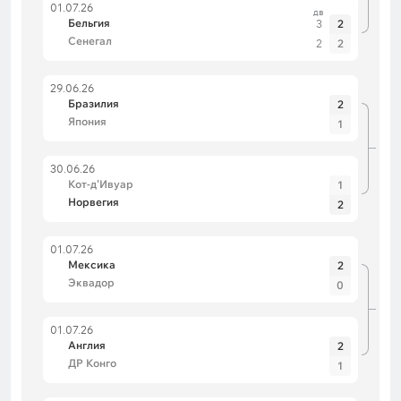
01.07.26
«селесао» атакуют продуктивно, но в матчах
дв
Бельгия
3
2
навылет против оборонительно грамотных
Сенегал
2
2
соперников не всегда реализуют своё
преимущество.
29.06.26
Бразилия
2
Япония
1
05
Индивидуальный тотал Бразилии
30.06.26
Меньше
Индивидуальный тотал
Больше
Кот-д’Ивуар
1
Норвегия
2
4.60
0,5
1.18
01.07.26
1.88
1,5
1.88
Мексика
2
Эквадор
0
1.23
2
2.80
06
01.07.26
Англия
2
ИТМ Норвегии (1,5) за 1.35 — надёжный рынок.
ДР Конго
1
Холанд способен забить в одиночку, но
отличиться дважды против бразильской обороны