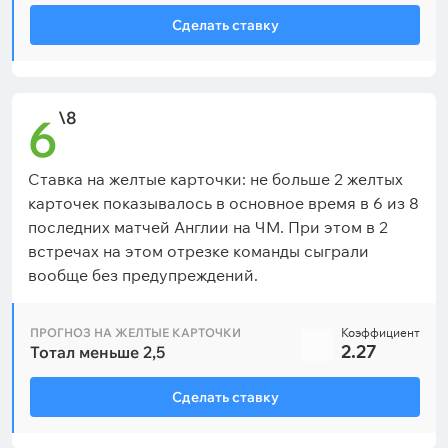
в 3 из 5; непроигрыш (1X) — в 5 из 5.
Сделать ставку
Ориентировочный состав (4-2-3-1):
Джордан
Пикфорд — Джед Спенс, Эзри Конса, Марк Гэхи,
\8
6
Нико О’Райли — Деклан Райс, Эллиот Андерсон
— Букайо Сака, Джуд Беллингем, Маркус
Ставка на желтые карточки: не больше 2 желтых
Рэшфорд — Харри Кейн
карточек показывалось в основное время в 6 из 8
последних матчей Англии на ЧМ. При этом в 2
встречах на этом отрезке команды сыграли
Вне игры:
Рис Джеймс (травма), Джарелл Куанса
вообще без предупреждений.
(под вопросом)
Форма и состав сборной ДР
ПРОГНОЗ НА ЖЕЛТЫЕ КАРТОЧКИ
Коэффициент
2.27
Тотал меньше 2,5
Конго
Сделать ставку
Сборная ДР Конго под руководством Себастьена
Десабра вышла в плей-офф через третье место в