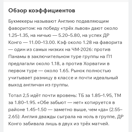
Обзор коэффициентов
Букмекеры называют Англию подавляющим
фаворитом: на победу «трёх львов» дают около
1.25–1.35, на ничью — 5.20–5.80, на успех ДР
Конго — 11.00–13.00. Кэф около 1.28 на фаворита
— один из самых низких на ЧМ-2026: против
Панамы в заключительном туре группы на П1
предлагали около 1.18, а против Хорватии в
первом туре — около 1.65. Рынок полностью
учитывает разницу в классе и почти идеальный
выход англичан из группы.
Тотал 2,5 идёт почти вровень: ТБ за 1.85–1.95, ТМ
за 1.80–1.95. «Обе забьют — нет» котируется в
районе 1.45–1.50 — заметно выше, чем «да» (2.55–
2.65): Англия дважды сыграла на ноль в группе, ДР
Конго забивала лишь в двух из трёх матчей.