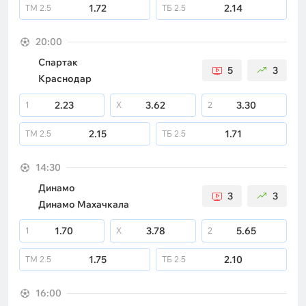
1.72
2.14
ТМ
2.5
ТБ
2.5
20:00
Спартак
5
3
Краснодар
2.23
3.62
3.30
1
X
2
2.15
1.71
ТМ
2.5
ТБ
2.5
14:30
Динамо
3
3
Динамо Махачкала
1.70
3.78
5.65
1
X
2
1.75
2.10
ТМ
2.5
ТБ
2.5
16:00