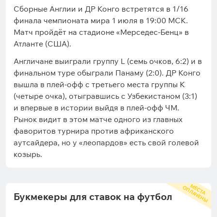
Сборные Англии и ДР Конго встретятся в 1/16
финала чемпионата мира 1 июля в 19:00 МСК.
Матч пройдёт на стадионе «Мерседес-Бенц» в
Атланте (США).
Англичане выиграли группу L (семь очков, 6:2) и в
финальном туре обыграли Панаму (2:0). ДР Конго
вышла в плей-офф с третьего места группы K
(четыре очка), отыгравшись с Узбекистаном (3:1)
и впервые в истории выйдя в плей-офф ЧМ.
Рынок видит в этом матче одного из главных
фаворитов турнира против африканского
аутсайдера, но у «леопардов» есть свой голевой
козырь.
М
С
Т
А
П
Л
А
Ч
Е
Н
Ы
Е
О
Букмекеры для ставок на футбол