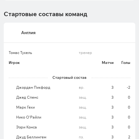
группе K. Это ей обеспечили ничья с
Португалией (1:1), поражение от Колумбии (0:1),
Стартовые составы команд
победа над Узбекистаном (3:1). Она стала первой
среди третьих команд на групповом этапе. В
решающем матче «леопарды» одержали волевую
Англия
победу после открывающего гола Шомуродова
(10-я минута): Висса с пенальти (68-я) и в начале
компенсированного времени (91-я), Майеле (76-я)
Томас Тухель
тренер
принесли историческую победу и путёвку в плей-
Игрок
Матчи
Голы
офф.
Стартовый состав
Джордан Пикфорд
вр.
3
-2
Важные цифры ДР Конго:
Джед Спенс
защ.
3
0
Марк Гехи
защ.
3
0
Йоан Висса забил 3 гола за 3 матча ЧМ-2026
Нико О'Райли
защ.
3
0
(головой, с пенальти, в компенсированное
время).
Эзри Конса
защ.
3
0
Джуд Беллингем
пз.
3
2
19 ударов в матче с Узбекистаном — рекорд