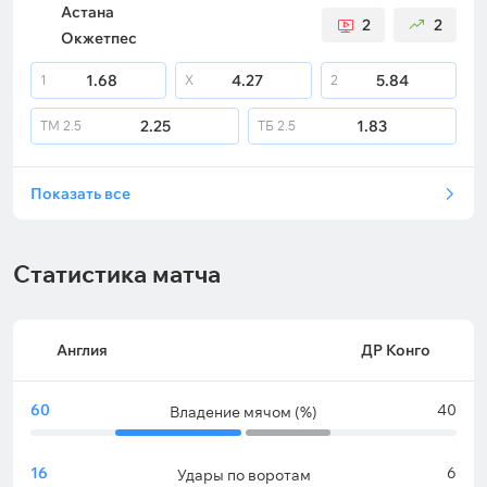
Астана
2
2
Окжетпес
1.68
4.27
5.84
1
X
2
2.25
1.83
ТМ
2.5
ТБ
2.5
Показать все
Статистика матча
Англия
ДР Конго
60
40
Владение мячом (%)
16
6
Удары по воротам