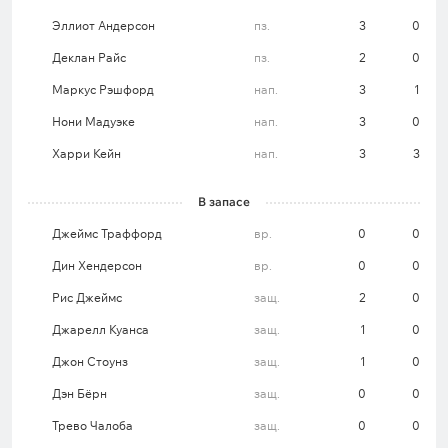
команды на турнире.
Эллиот Андерсон
пз.
3
0
3 гола забито во втором тайме в матче с
Деклан Райс
пз.
2
0
Узбекистаном (с 68-й по 91-ю минуту).
Маркус Рэшфорд
нап.
3
1
ТБ 2,5 прошёл в 1 из 3 матчей группы; «обе
Нони Мадуэке
нап.
3
0
забьют — да» — в 2 из 3; фора Конго (+1,5) — в
Харри Кейн
нап.
3
3
3 из 3; непроигрыш Конго (X2) — в 2 из 3.
В запасе
Джеймс Траффорд
вр.
0
0
Ориентировочный состав (5-3-2):
Лионель
Мпаси — Эрон Уан-Биссака, Аксель Туанзебе,
Дин Хендерсон
вр.
0
0
Шансель Мбемба, Стив Капуади, Артюр Масуаку
Рис Джеймс
защ.
2
0
— Самюэль Мутуссами, Ноа Садики, Натанаэль
Джарелл Куанса
защ.
1
0
Мбюкю — Йоане Висса, Седрик Бакамбу
Джон Стоунз
защ.
1
0
Шансы команд
Дэн Бёрн
защ.
0
0
Переведём коэффициенты в вероятности и
Трево Чалоба
защ.
0
0
уберём заложенную маржу (~5%). Усреднённая