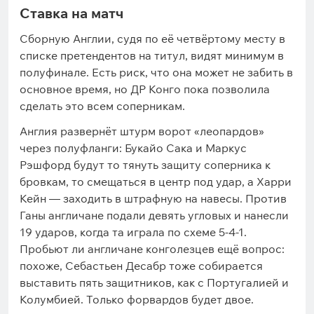
Ставка на матч
Сборную Англии, судя по её четвёртому месту в
списке претендентов на титул, видят минимум в
полуфинале. Есть риск, что она может не забить в
основное время, но ДР Конго пока позволила
сделать это всем соперникам.
Англия развернёт штурм ворот «леопардов»
через полуфланги: Букайо Сака и Маркус
Рэшфорд будут то тянуть защиту соперника к
бровкам, то смещаться в центр под удар, а Харри
Кейн — заходить в штрафную на навесы. Против
Ганы англичане подали девять угловых и нанесли
19 ударов, когда та играла по схеме 5-4-1.
Пробьют ли англичане конголезцев ещё вопрос:
похоже, Себастьен Десабр тоже собирается
выставить пять защитников, как с Португалией и
Колумбией. Только форвардов будет двое.