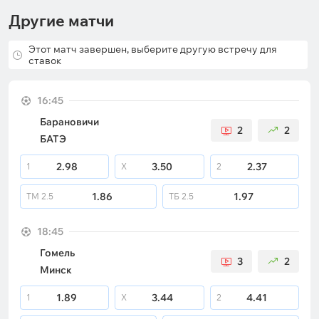
Другие матчи
Этот матч завершен, выберите другую встречу для
ставок
16:45
Барановичи
2
2
БАТЭ
2.98
3.50
2.37
1
X
2
1.86
1.97
ТМ
2.5
ТБ
2.5
18:45
Гомель
3
2
Минск
1.89
3.44
4.41
1
X
2